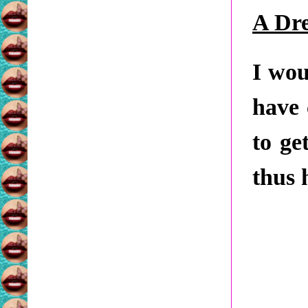
A Dr
I wou
have 
to ge
thus 