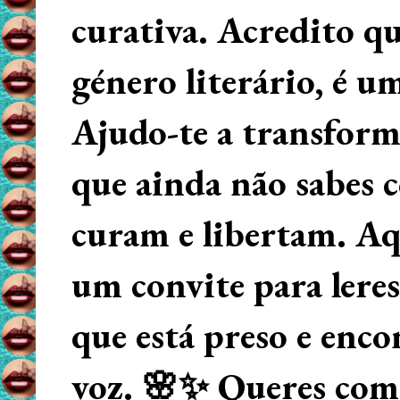
curativa. Acredito q
género literário, é u
Ajudo-te a transform
que ainda não sabes
curam e libertam. Aqu
um convite para lere
que está preso e enco
voz. 🌸✨ Queres começ