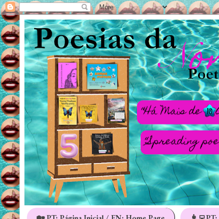
🏡 PT: Página Inicial / EN: Home Page
👩‍💻PT