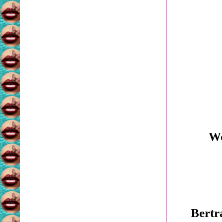
W
Bert