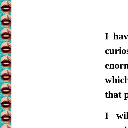
I hav
curi
enor
which
that 
I wi