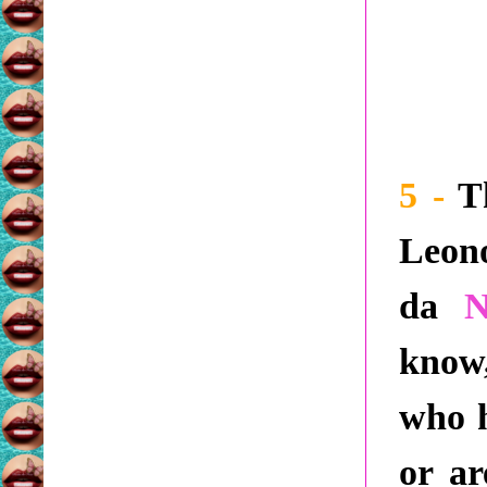
5 -
Th
Leon
da
know
who h
or ar