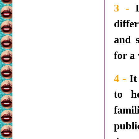
3 -
diffe
and s
for a
4 -
It
to h
famil
publ