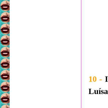
10 -
I
Luísa