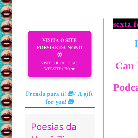
sexta-
VISITA O SITE
POESIAS DA NONÔ
🦋
VISIT THE OFFICIAL
Can I
WEBSITE (EN) 💋
Podca
Prenda para ti! 🎁/ A gift
for you! 🎁
Poesias da