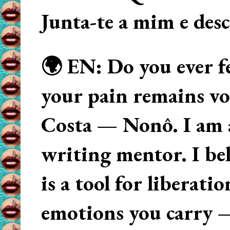
Junta-te a mim e des
🌍 EN: Do you ever fe
your pain remains voi
Costa — Nonô. I am 
writing mentor. I beli
is a tool for liberati
emotions you carry 