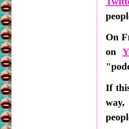
Twitt
peopl
On Fr
on
Y
"pod
If th
way, 
peopl