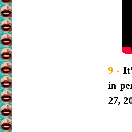
9 -
It
in pe
27, 2