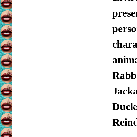
pres
perso
char
anim
Rabb
Jack
Duck
Reind