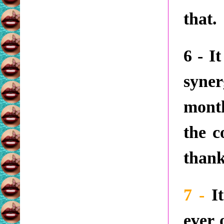
that.
6 - I
syne
mont
the c
thank
7 -
It
ever 