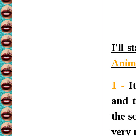
I'll s
Anim
1 -
I
and t
the s
very 