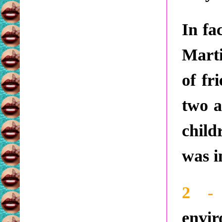
In fa
Marti
of fr
two a
chil
was i
2 
envi