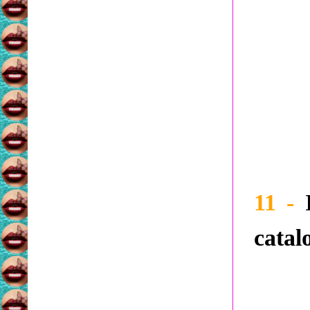
11 -
catal