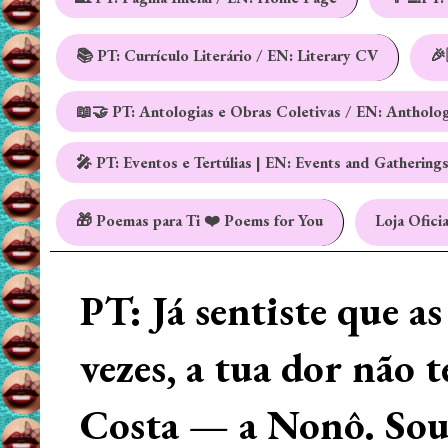
📚 PT: Currículo Literário / EN: Literary CV
🎉
📖🤝 PT: Antologias e Obras Coletivas / EN: Antholo
🎤 PT: Eventos e Tertúlias | EN: Events and Gathering
🎁 Poemas para Ti ❤️ Poems for You
Loja Oficia
PT: Já sentiste que a
vezes, a tua dor não 
Costa — a Nonô. Sou 