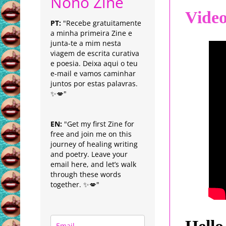
Nonô Zine
Vide
PT:
"Recebe gratuitamente
a minha primeira Zine e
junta-te a mim nesta
viagem de escrita curativa
e poesia. Deixa aqui o teu
e-mail e vamos caminhar
juntos por estas palavras.
✨💋"
EN:
"Get my first Zine for
free and join me on this
journey of healing writing
and poetry. Leave your
email here, and let’s walk
through these words
together. ✨💋"