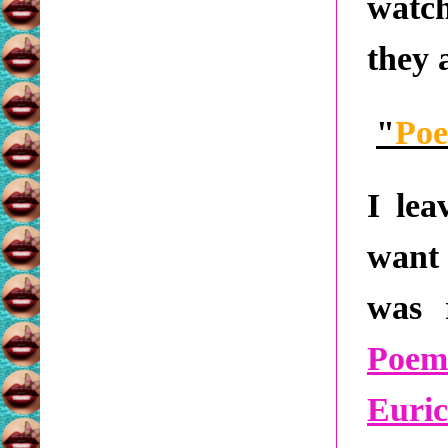
watch
they 
"
Poe
I lea
want
was 
Poem
Euric