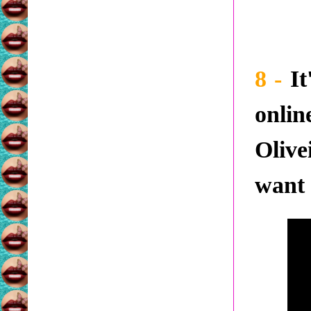
8 -
It
onli
Olive
want 