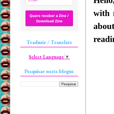
Hello
with 
Quero receber a Zine /
Download Zine
abou
readi
Traduzir / Translate
Select Language
▼
Pesquisar neste blogue