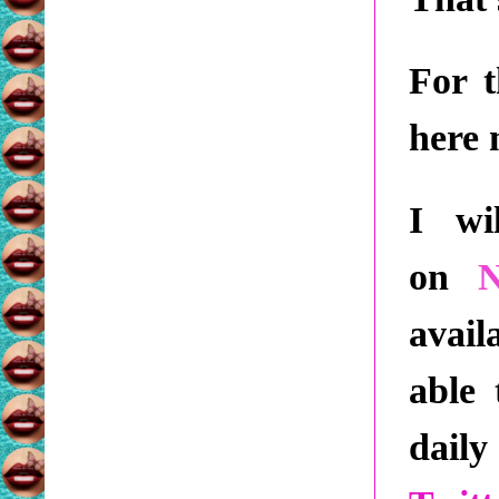
For t
here 
I wi
on
avail
able 
daily