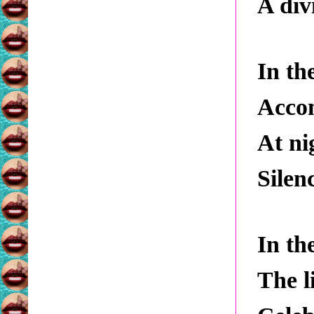
A div
In th
Accom
At ni
Silen
In th
The l