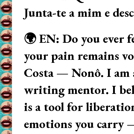
Junta-te a mim e des
🌍 EN: Do you ever fe
your pain remains voi
Costa — Nonô. I am 
writing mentor. I beli
is a tool for liberati
emotions you carry 