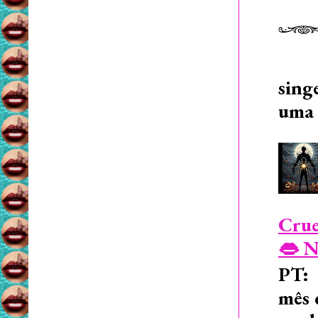
sing
uma 
Crue
👄 N
PT: 
mês 