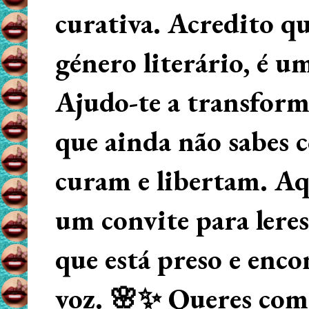
curativa. Acredito q
género literário, é u
Ajudo-te a transform
que ainda não sabes
curam e libertam. Aqu
um convite para lere
que está preso e enco
voz. 🌸✨ Queres começ