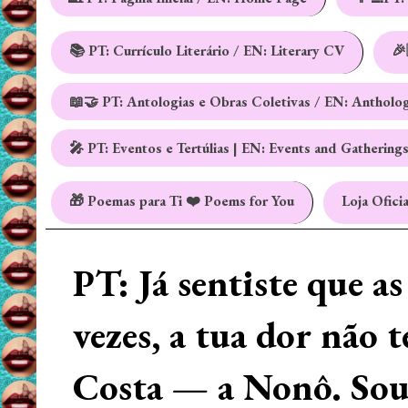
📚 PT: Currículo Literário / EN: Literary CV
🎉
📖🤝 PT: Antologias e Obras Coletivas / EN: Antholo
🎤 PT: Eventos e Tertúlias | EN: Events and Gathering
🎁 Poemas para Ti ❤️ Poems for You
Loja Oficia
PT: Já sentiste que a
vezes, a tua dor não 
Costa — a Nonô. Sou 