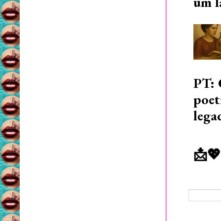
um l
PT: 
poet
lega
📩💖