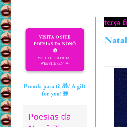
terça-
VISITA O SITE
Natal
POESIAS DA NONÔ
🦋
VISIT THE OFFICIAL
WEBSITE (EN) 💋
Prenda para ti! 🎁/ A gift
for you! 🎁
Poesias da