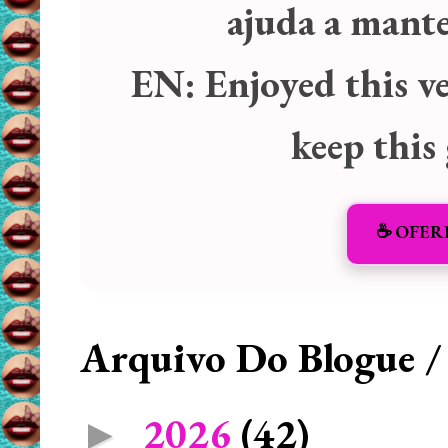
ajuda a manter
EN:
Enjoyed this v
keep this
☕️ OFER
Arquivo Do Blogue /
2026
(42)
►