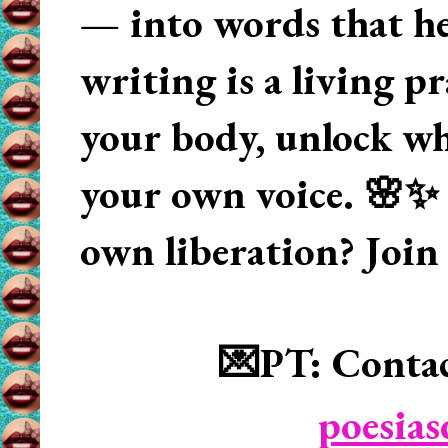
— into words that hea
writing is a living p
your body, unlock wha
your own voice. 🌸✨ 
own liberation? Join
💌PT: Contac
poesia