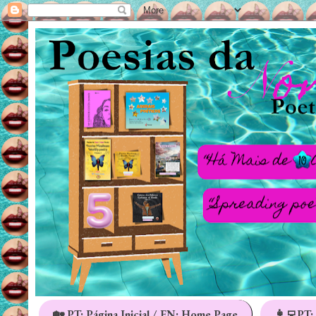
🏡 PT: Página Inicial / EN: Home Page
👩‍💻PT