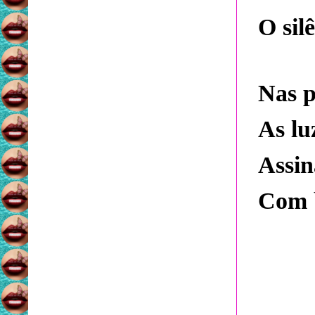
O sil
Nas p
As lu
Assin
Com 