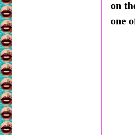
on th
one o