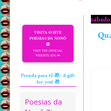
sábado,
VISITA O SITE
Qua
POESIAS DA NONÔ
🦋
VISIT THE OFFICIAL
WEBSITE (EN) 💋
Prenda para ti! 🎁/ A gift
for you! 🎁
Poesias da