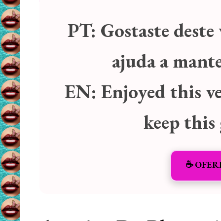
PT:
Gostaste deste 
ajuda a manter
EN:
Enjoyed this v
keep this
☕️ OFER