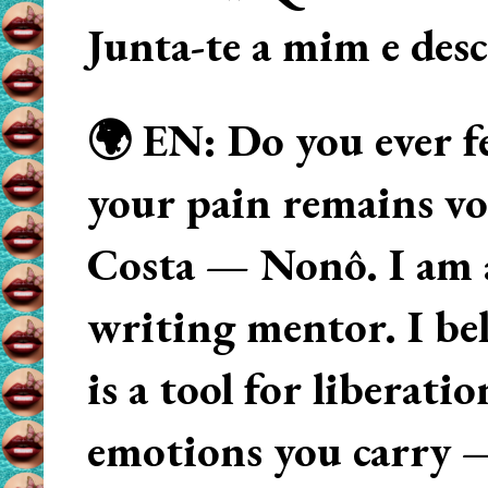
Junta-te a mim e des
🌍 EN: Do you ever fe
your pain remains voi
Costa — Nonô. I am 
writing mentor. I beli
is a tool for liberati
emotions you carry 