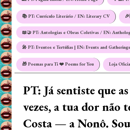
📚 PT: Currículo Literário / EN: Literary CV
🎉
📖🤝 PT: Antologias e Obras Coletivas / EN: Antholo
🎤 PT: Eventos e Tertúlias | EN: Events and Gathering
🎁 Poemas para Ti ❤️ Poems for You
Loja Oficia
PT: Já sentiste que a
vezes, a tua dor não 
Costa — a Nonô. Sou 