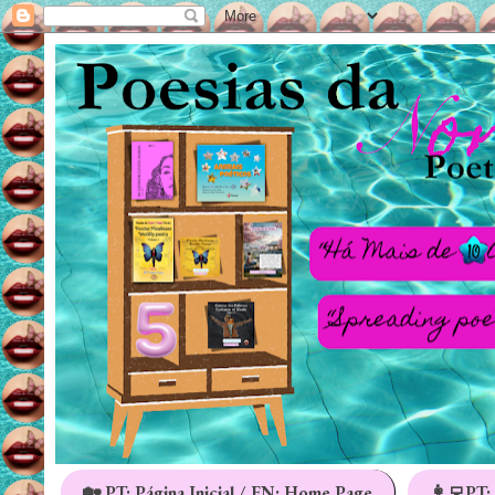
🏡 PT: Página Inicial / EN: Home Page
👩‍💻PT