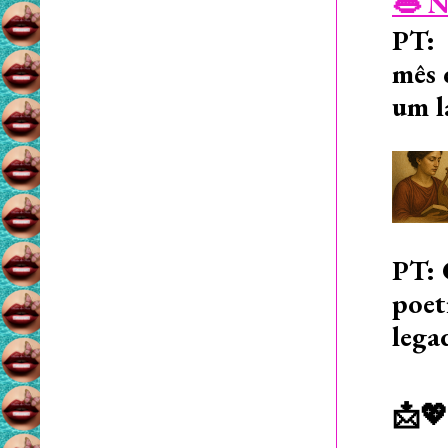
👄 N
PT: 
mês 
um l
PT: 
poet
lega
📩💖