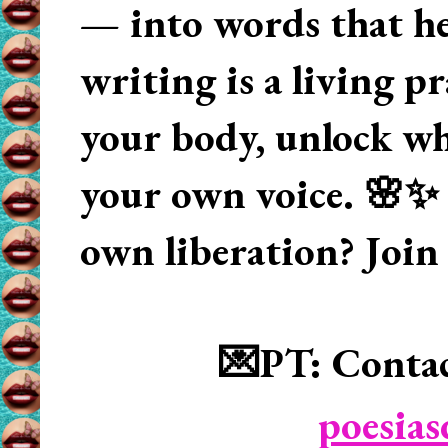
— into words that hea
writing is a living p
your body, unlock wha
your own voice. 🌸✨ 
own liberation? Join
💌PT: Contac
poesia