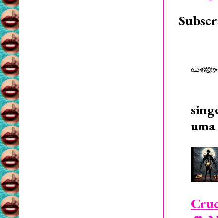
Subscr
sing
uma 
Crue