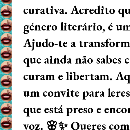
curativa. Acredito q
género literário, é u
Ajudo-te a transform
que ainda não sabes
curam e libertam. Aqu
um convite para lere
que está preso e enco
voz. 🌸✨ Queres começ