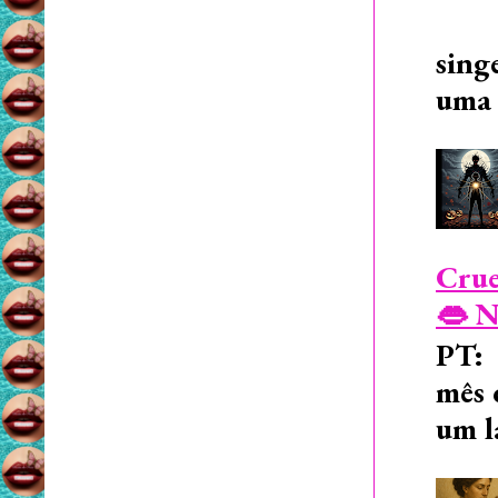
sing
uma 
Crue
👄 N
PT: 
mês 
um l