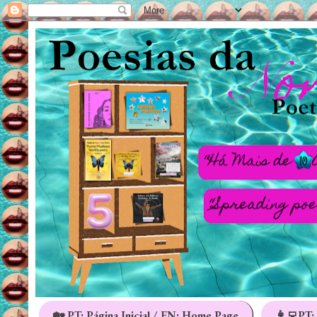
🏡 PT: Página Inicial / EN: Home Page
👩‍💻PT