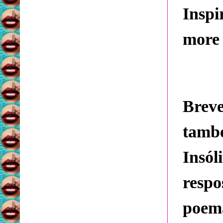
Inspi
more 
Brev
també
Insó
resp
poema