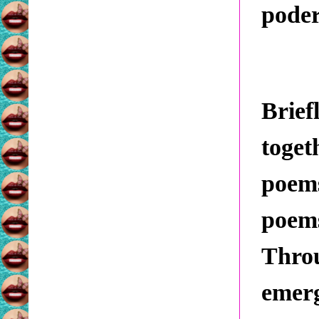
poder
Brief
toget
poem
poe
Throu
emerg