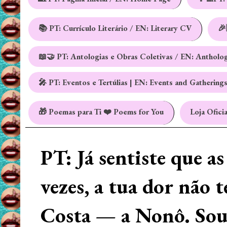
📚 PT: Currículo Literário / EN: Literary CV
🎉
📖🤝 PT: Antologias e Obras Coletivas / EN: Antholo
🎤 PT: Eventos e Tertúlias | EN: Events and Gathering
🎁 Poemas para Ti ❤️ Poems for You
Loja Oficia
PT: Já sentiste que a
vezes, a tua dor não 
Costa — a Nonô. Sou 