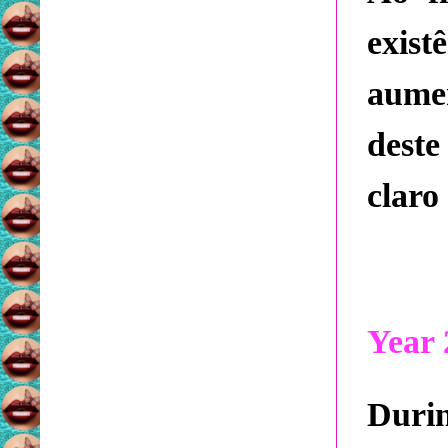
exis
aume
deste
claro
Year 
Durin