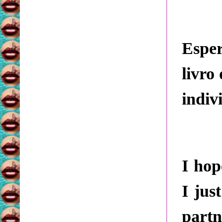
Espe
livro
indiv
I hop
I jus
partn