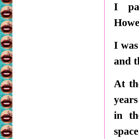
I pa
Howev
I was
and t
At th
years
in t
space