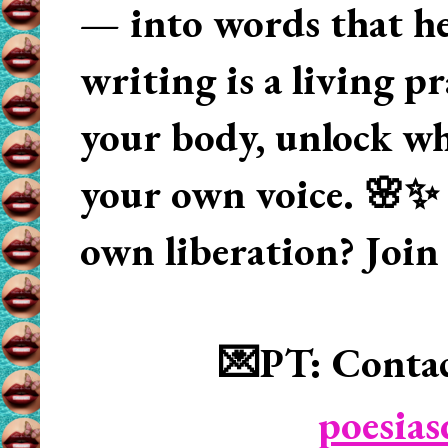
— into words that hea
writing is a living p
your body, unlock wha
your own voice. 🌸✨ 
own liberation? Join
💌PT: Contac
poesia