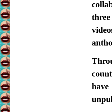
colla
three
video
antho
Thro
coun
have
unpub