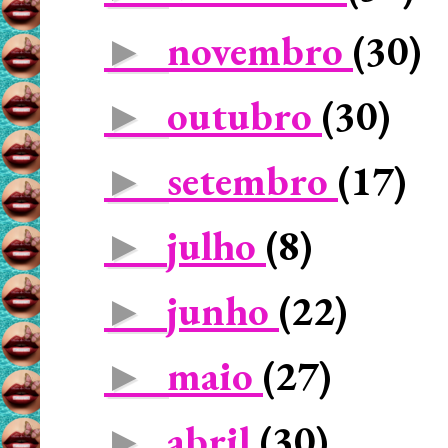
novembro
(30)
►
outubro
(30)
►
setembro
(17)
►
julho
(8)
►
junho
(22)
►
maio
(27)
►
abril
(30)
►