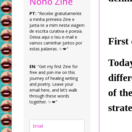
Nonô Zine
PT:
"Recebe gratuitamente
a minha primeira Zine e
junta-te a mim nesta viagem
de escrita curativa e poesia.
Deixa aqui o teu e-mail e
First
vamos caminhar juntos por
estas palavras. ✨💋"
Today
EN:
"Get my first Zine for
free and join me on this
diffe
journey of healing writing
and poetry. Leave your
email here, and let’s walk
of th
through these words
together. ✨💋"
strat