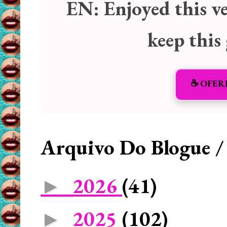
EN:
Enjoyed this v
keep this
☕️ OFER
Arquivo Do Blogue /
2026
(41)
►
2025
(102)
►