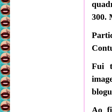
quad
300. 
Part
Contu
Fui 
image
blogu
Ao f