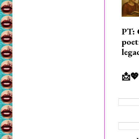
PT: 
poet
lega
📩💖