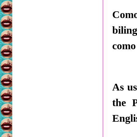
Como
bili
como 
As us
the 
Engli