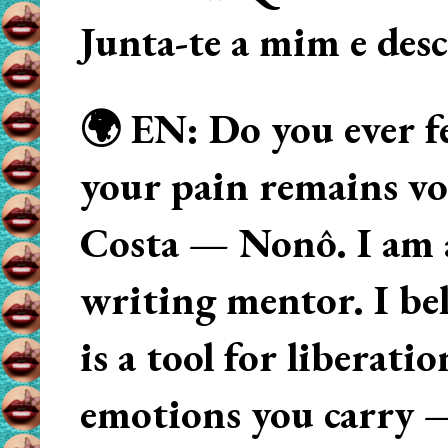
Junta-te a mim e des
🌍 EN: Do you ever fe
your pain remains voi
Costa — Nonô. I am 
writing mentor. I beli
is a tool for liberati
emotions you carry 