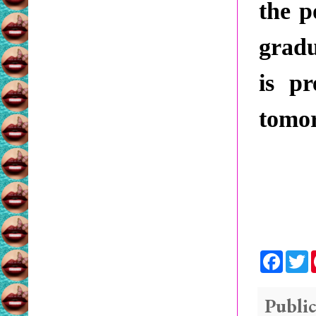
the p
gradu
is p
tomo
F
a
c
i
e
t
b
t
Public
o
e