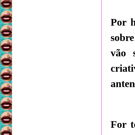
Por h
sobre
vão 
criat
anten
For t