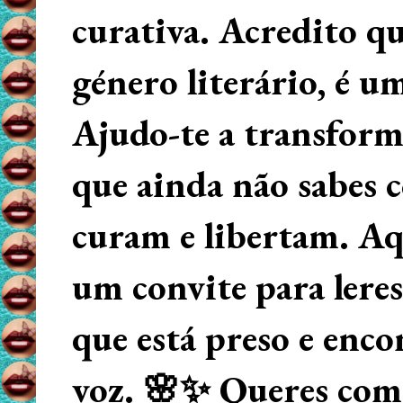
curativa. Acredito q
género literário, é u
Ajudo-te a transform
que ainda não sabes
curam e libertam. Aqu
um convite para lere
que está preso e enco
voz. 🌸✨ Queres começ