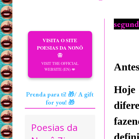
segunda
VISITA O SITE
POESIAS DA NONÔ
🦋
VISIT THE OFFICIAL
Antes
WEBSITE (EN) 💋
Hoje
Prenda para ti! 🎁/ A gift
for you! 🎁
dife
fazen
Poesias da
defin