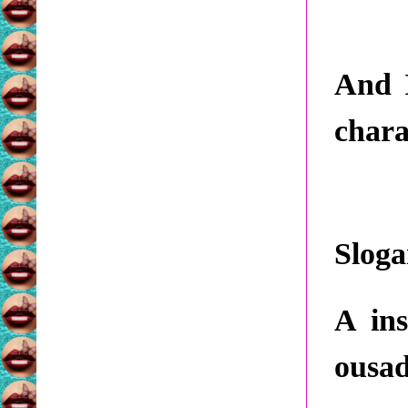
And I
chara
Sloga
A ins
ousad