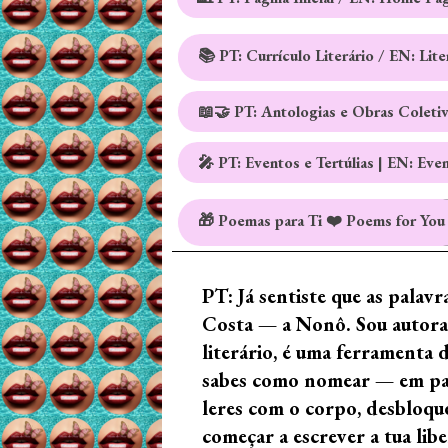
📚 PT: Currículo Literário / EN: Lit
📖🤝 PT: Antologias e Obras Coleti
🎤 PT: Eventos e Tertúlias | EN: Eve
🎁 Poemas para Ti ❤️ Poems for You
PT: Já sentiste que as palav
Costa — a Nonô. Sou autora 
literário, é uma ferramenta 
sabes como nomear — em palav
leres com o corpo, desbloque
começar a escrever a tua lib