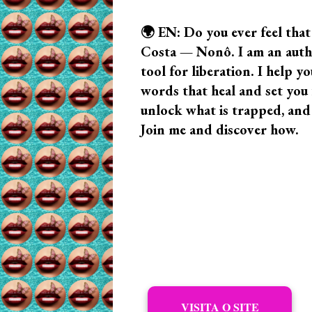
🌍 EN: Do you ever feel that
Costa — Nonô. I am an author
tool for liberation. I help
words that heal and set you f
unlock what is trapped, and
Join me and discover how.
VISITA O SITE