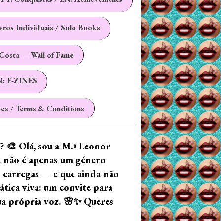
ivros Individuais / Solo Books
Costa — Wall of Fame
N: E-ZINES
es / Terms & Conditions
z? 🎨 Olá, sou a M.ª Leonor
ia não é apenas um género
e carregas — e que ainda não
tica viva: um convite para
tua própria voz. 🌸✨ Queres