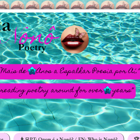
ge
👩‍💻PT: Quem é a Nonô? / EN: Who is Nonô?
🏆