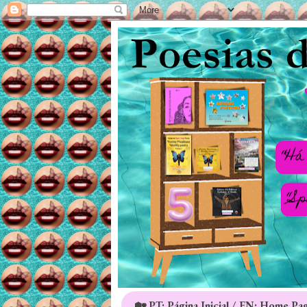
🏡 PT: Página Inicial / EN: Home Pa