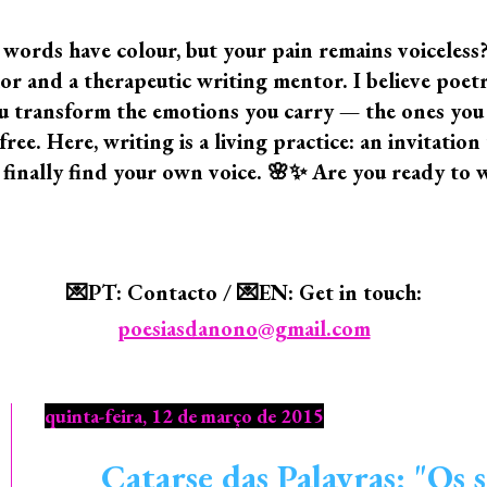
 words have colour, but your pain remains voiceless
 and a therapeutic writing mentor. I believe poetry i
 you transform the emotions you carry — the ones yo
ree. Here, writing is a living practice: an invitatio
 finally find your own voice. 🌸✨ Are you ready to 
💌PT: Contacto / 💌EN: Get in touch:
poesiasdanono@gmail.com
quinta-feira, 12 de março de 2015
Catarse das Palavras: "Os