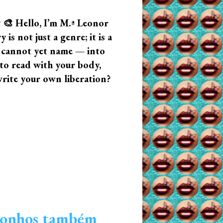
? 🎨 Hello, I’m M.ª Leonor
s not just a genre; it is a
u cannot yet name — into
n to read with your body,
write your own liberation?
 sonhos também