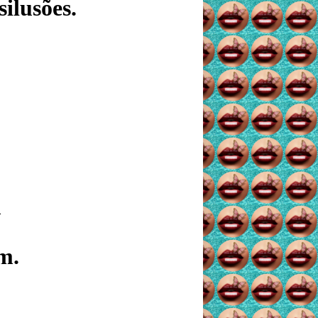
ilusões.
m
m.