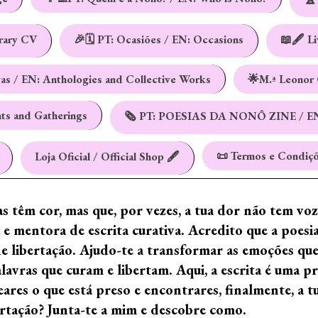
erary CV
🎉🗓️ PT: Ocasiões / EN: Occasions
📖🖋️ L
vas / EN: Anthologies and Collective Works
🌟M.ª Leonor 
nts and Gatherings
🗞️ PT: POESIAS DA NONÔ ZINE / E
📜 Termos e Condiçõ
Loja Oficial / Official Shop 🖋️
ras têm cor, mas que, por vezes, a tua dor não tem vo
e mentora de escrita curativa. Acredito que a poes
de libertação. Ajudo-te a transformar as emoções qu
ras que curam e libertam. Aqui, a escrita é uma prá
ares o que está preso e encontrares, finalmente, a 
ertação? Junta-te a mim e descobre como.