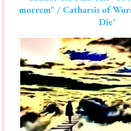
morrem" / Catharsis of Wor
Die"