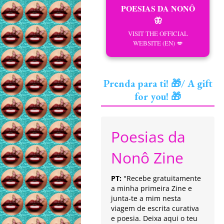
POESIAS DA NONÔ
🦋
VISIT THE OFFICIAL
WEBSITE (EN) 💋
Prenda para ti! 🎁/ A gift
for you! 🎁
Poesias da
Nonô Zine
PT:
"Recebe gratuitamente
a minha primeira Zine e
junta-te a mim nesta
viagem de escrita curativa
e poesia. Deixa aqui o teu