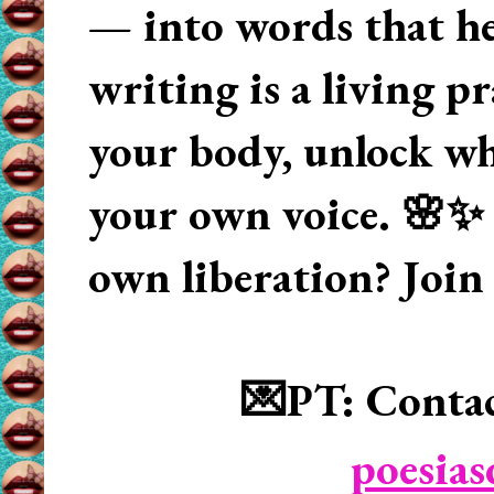
— into words that hea
writing is a living p
your body, unlock wha
your own voice. 🌸✨ 
own liberation? Join
💌PT: Contac
poesia