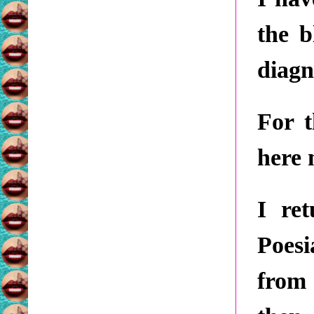
the 
diagn
For t
here 
I re
Poes
from 