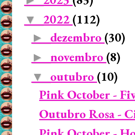
2022
(112)
▼
dezembro
(30)
►
novembro
(8)
►
outubro
(10)
▼
Pink October - Fiv
Outubro Rosa - Ci
Pink October - Ho