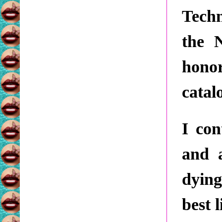
Techn
the 
honor
catal
I con
and a
dying
best 