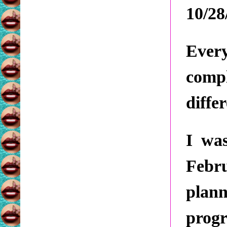
10/28
Ever
comp
differ
I wa
Febru
plan
progr