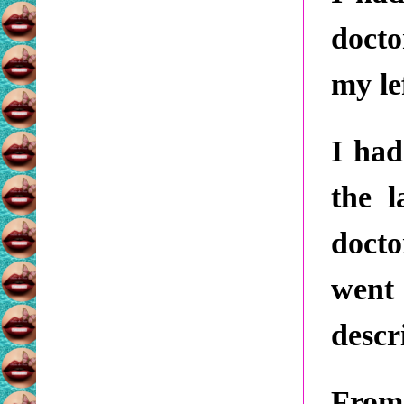
docto
my le
I had
the l
docto
went
descr
From