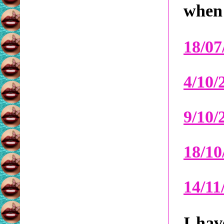
when 
18/07
4/10/
9/10/
18/10
14/1
I hav