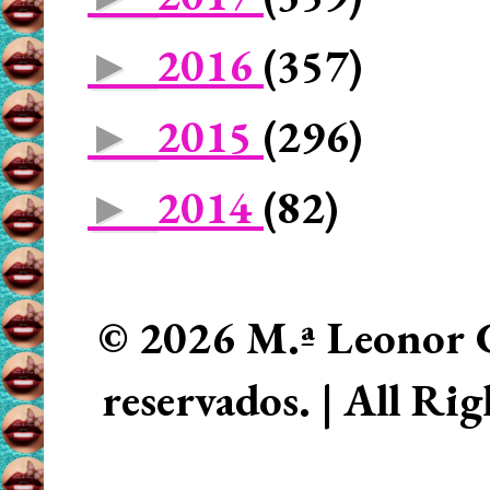
2016
(357)
►
2015
(296)
►
2014
(82)
►
© 2026 M.ª Leonor C
reservados. | All Ri