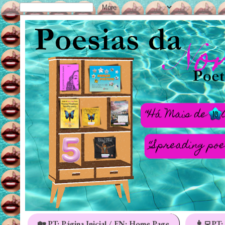
🏡 PT: Página Inicial / EN: Home Page
👩‍💻PT