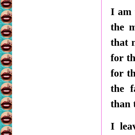
I am 
the 
that 
for t
for t
the 
than 
I le