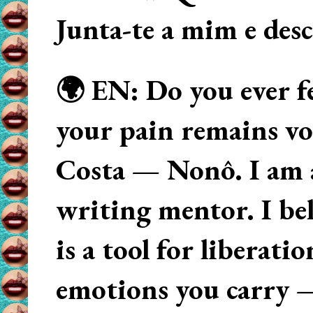
Junta-te a mim e des
🌍 EN: Do you ever fe
your pain remains voi
Costa — Nonô. I am 
writing mentor. I beli
is a tool for liberati
emotions you carry 