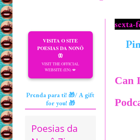
sexta-f
VISITA O SITE
Pin
POESIAS DA NONÔ
🦋
VISIT THE OFFICIAL
WEBSITE (EN) 💋
Can I
Prenda para ti! 🎁/ A gift
Podca
for you! 🎁
Poesias da