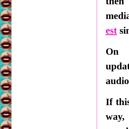
the
medi
est
si
On 
upda
audio
If th
way, 