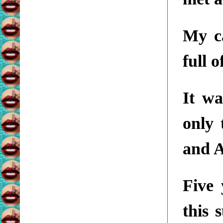
My ca
full o
It wa
only 
and A
Five 
this 