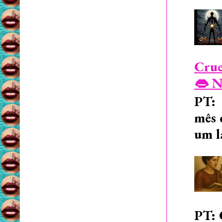
Crue
👄 N
PT: 
mês 
um l
PT: 