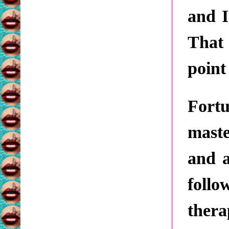
and I
That 
point 
Fort
mast
and a
foll
ther