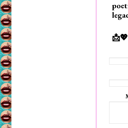
poet
lega
📩💖