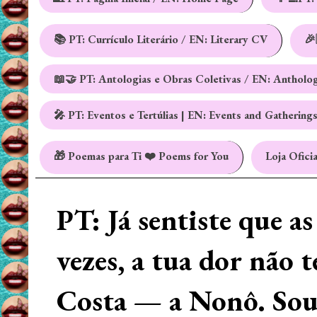
📚 PT: Currículo Literário / EN: Literary CV
🎉
📖🤝 PT: Antologias e Obras Coletivas / EN: Antholo
🎤 PT: Eventos e Tertúlias | EN: Events and Gathering
🎁 Poemas para Ti ❤️ Poems for You
Loja Oficia
PT: Já sentiste que a
vezes, a tua dor não 
Costa — a Nonô. Sou 