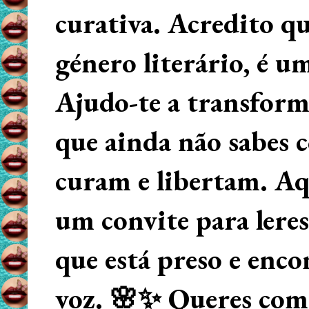
curativa. Acredito q
género literário, é u
Ajudo-te a transform
que ainda não sabes
curam e libertam. Aqu
um convite para lere
que está preso e enco
voz. 🌸✨ Queres começ