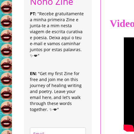
Nonô Zine
PT:
"Recebe gratuitamente
a minha primeira Zine e
Vide
junta-te a mim nesta
viagem de escrita curativa
e poesia. Deixa aqui o teu
e-mail e vamos caminhar
juntos por estas palavras.
✨💋"
EN:
"Get my first Zine for
free and join me on this
journey of healing writing
and poetry. Leave your
email here, and let’s walk
through these words
together. ✨💋"