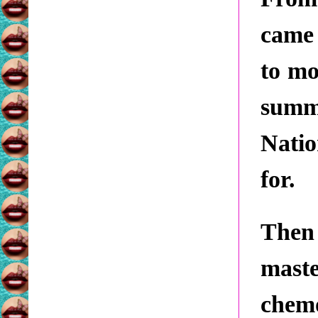
came 
to mo
summ
Nati
for.
Then
mast
chemo