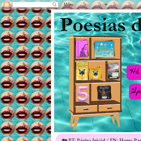
🏡 PT: Página Inicial / EN: Home Pa