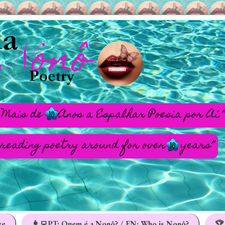
ge
👩‍💻PT: Quem é a Nonô? / EN: Who is Nonô?
🏆