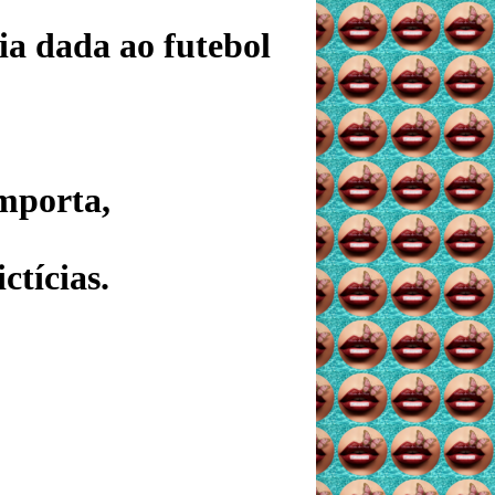
a dada ao futebol
mporta,
ctícias.