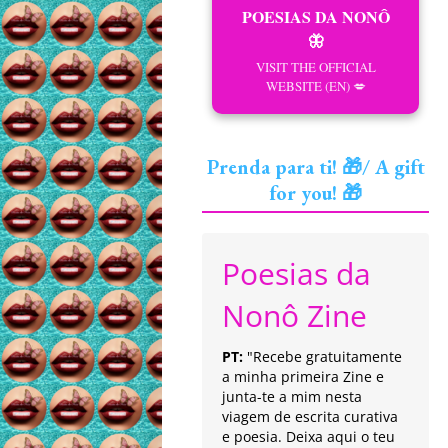
POESIAS DA NONÔ
🦋
VISIT THE OFFICIAL
WEBSITE (EN) 💋
Prenda para ti! 🎁/ A gift
for you! 🎁
Poesias da
Nonô Zine
PT:
"Recebe gratuitamente
a minha primeira Zine e
junta-te a mim nesta
viagem de escrita curativa
e poesia. Deixa aqui o teu