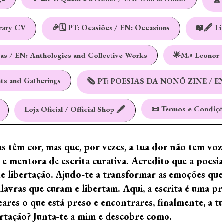
erary CV
🎉🗓️ PT: Ocasiões / EN: Occasions
📖🖋️ L
vas / EN: Anthologies and Collective Works
🌟M.ª Leonor 
nts and Gatherings
🗞️ PT: POESIAS DA NONÔ ZINE / E
📜 Termos e Condiçõ
Loja Oficial / Official Shop 🖋️
ras têm cor, mas que, por vezes, a tua dor não tem vo
e mentora de escrita curativa. Acredito que a poes
de libertação. Ajudo-te a transformar as emoções qu
ras que curam e libertam. Aqui, a escrita é uma prá
ares o que está preso e encontrares, finalmente, a 
ertação? Junta-te a mim e descobre como.