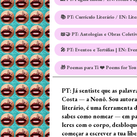
📚 PT: Currículo Literário / EN: Lit
📖🤝 PT: Antologias e Obras Coleti
🎤 PT: Eventos e Tertúlias | EN: Eve
🎁 Poemas para Ti ❤️ Poems for You
PT: Já sentiste que as palav
Costa — a Nonô. Sou autora 
literário, é uma ferramenta 
sabes como nomear — em palav
leres com o corpo, desbloque
começar a escrever a tua lib