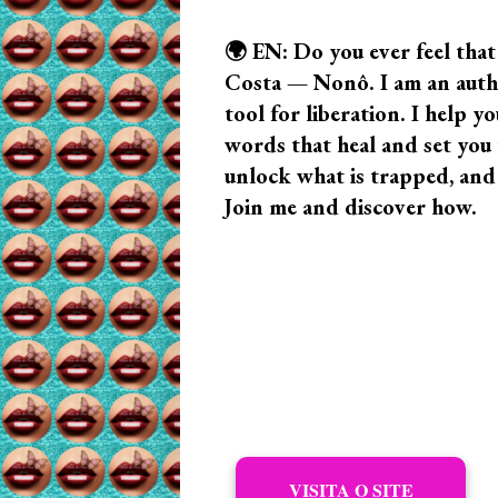
🌍 EN: Do you ever feel that
Costa — Nonô. I am an author
tool for liberation. I help
words that heal and set you f
unlock what is trapped, and
Join me and discover how.
VISITA O SITE