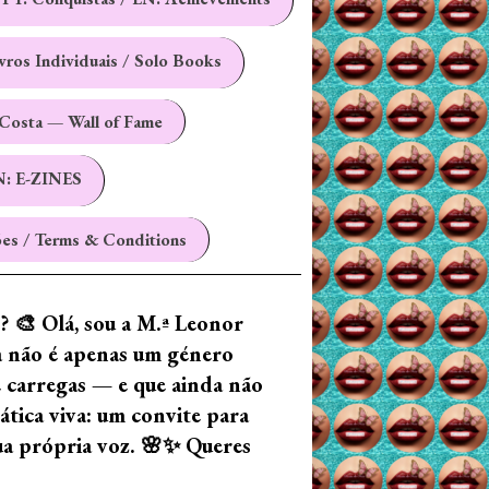
ivros Individuais / Solo Books
Costa — Wall of Fame
N: E-ZINES
es / Terms & Conditions
z? 🎨 Olá, sou a M.ª Leonor
ia não é apenas um género
e carregas — e que ainda não
tica viva: um convite para
tua própria voz. 🌸✨ Queres