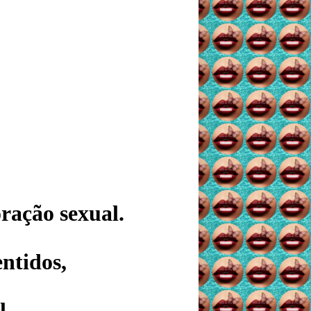
ação sexual.
ntidos,
l.