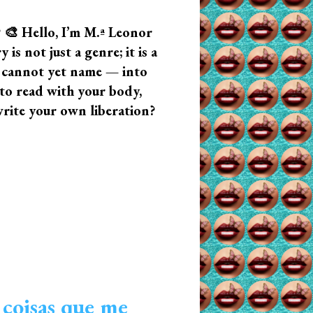
? 🎨 Hello, I’m M.ª Leonor
s not just a genre; it is a
u cannot yet name — into
n to read with your body,
write your own liberation?
 coisas que me