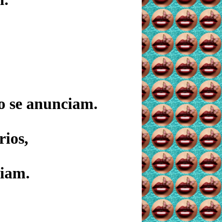
o se anunciam.
ios,
viam.