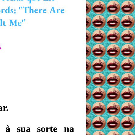
ords: "There Are
lt Me"
m
ar.
 à sua sorte na