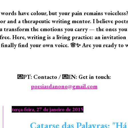
 words have colour, but your pain remains voiceless
 and a therapeutic writing mentor. I believe poetry i
 you transform the emotions you carry — the ones yo
ree. Here, writing is a living practice: an invitatio
 finally find your own voice. 🌸✨ Are you ready to 
💌PT: Contacto / 💌EN: Get in touch:
poesiasdanono@gmail.com
terça-feira, 27 de janeiro de 2015
Catarse das Palavras: "Há