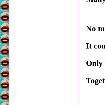
No ma
It co
Only 
Toget