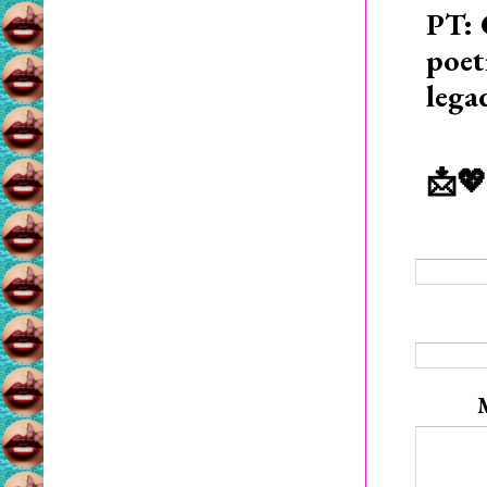
PT: 
poet
lega
📩💖