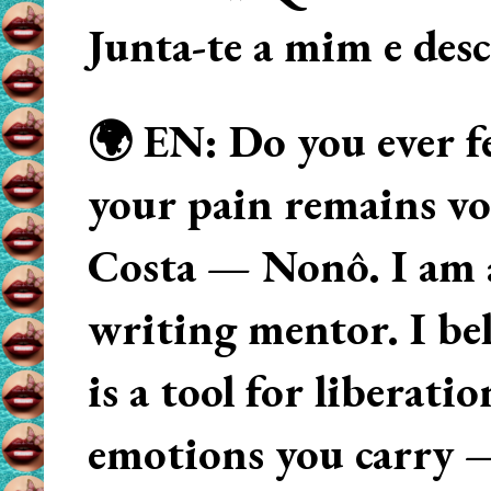
Junta-te a mim e des
🌍 EN: Do you ever fe
your pain remains voi
Costa — Nonô. I am 
writing mentor. I beli
is a tool for liberati
emotions you carry 