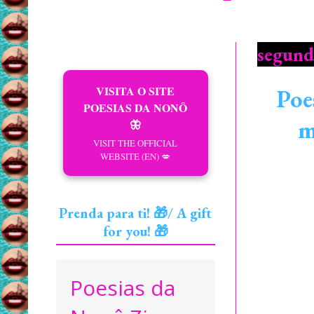
segunda
VISITA O SITE
Poe
POESIAS DA NONÔ
m
🦋
VISIT THE OFFICIAL
WEBSITE (EN) 💋
Prenda para ti! 🎁/ A gift
for you! 🎁
Poesias da