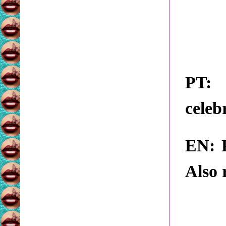
PT:
A
celeb
EN:
F
Also 