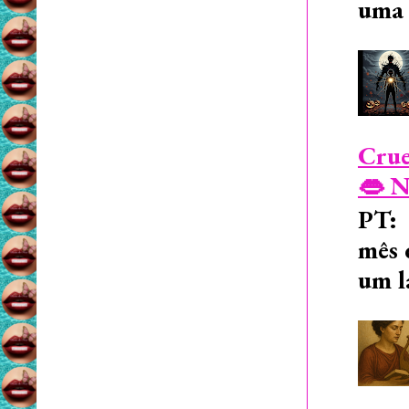
uma 
Crue
👄 N
PT: 
mês 
um l