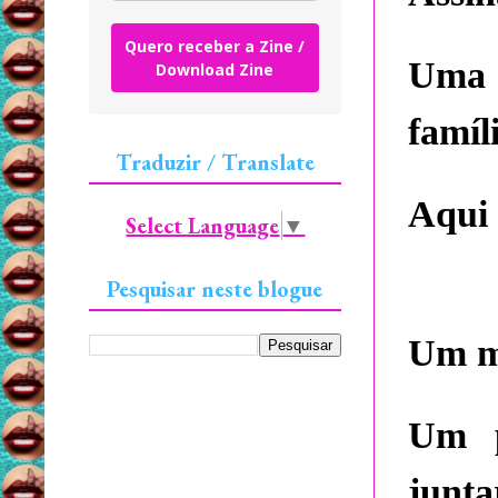
Quero receber a Zine /
Uma 
Download Zine
famíl
Traduzir / Translate
Aqui 
Select Language
▼
Pesquisar neste blogue
Um m
Um p
junta