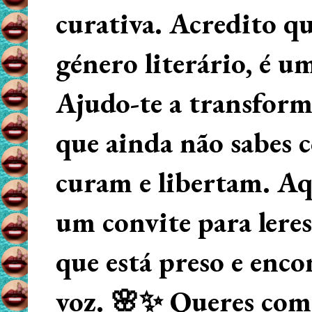
curativa. Acredito q
género literário, é u
Ajudo-te a transform
que ainda não sabes
curam e libertam. Aqu
um convite para lere
que está preso e enco
voz. 🌸✨ Queres começ