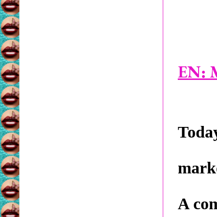
EN:
Today
marke
A com