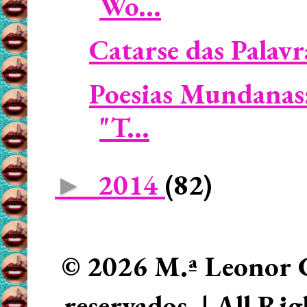
Wo...
Catarse das Palavra
Poesias Mundanas:
"T...
2014
(82)
►
© 2026 M.ª Leonor C
reservados. | All Ri