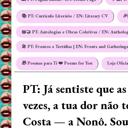
📚 PT: Currículo Literário / EN: Literary CV
🎉
📖🤝 PT: Antologias e Obras Coletivas / EN: Antholo
🎤 PT: Eventos e Tertúlias | EN: Events and Gathering
🎁 Poemas para Ti ❤️ Poems for You
Loja Oficia
PT: Já sentiste que a
vezes, a tua dor não 
Costa — a Nonô. Sou 