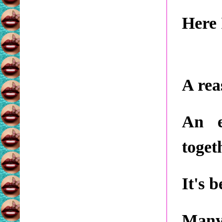
Here 
A rea
An e
toget
It's 
Many 