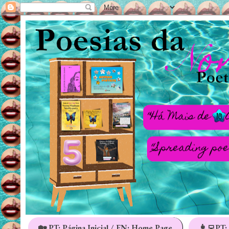
🏡 PT: Página Inicial / EN: Home Page
👩‍💻PT