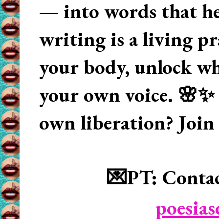
— into words that hea
writing is a living p
your body, unlock wha
your own voice. 🌸✨ 
own liberation? Join
💌PT: Contac
poesia