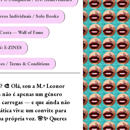
ivros Individuais / Solo Books
Costa — Wall of Fame
N: E-ZINES
es / Terms & Conditions
z? 🎨 Olá, sou a M.ª Leonor
ia não é apenas um género
e carregas — e que ainda não
tica viva: um convite para
tua própria voz. 🌸✨ Queres