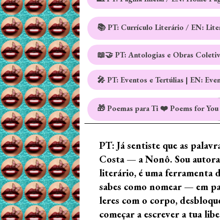
📚 PT: Currículo Literário / EN: Lit
📖🤝 PT: Antologias e Obras Coleti
🎤 PT: Eventos e Tertúlias | EN: Eve
🎁 Poemas para Ti ❤️ Poems for You
PT: Já sentiste que as palav
Costa — a Nonô. Sou autora 
literário, é uma ferramenta 
sabes como nomear — em palav
leres com o corpo, desbloque
começar a escrever a tua lib