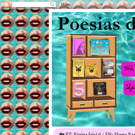
🏡 PT: Página Inicial / EN: Home Pa