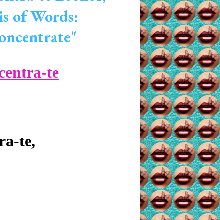
is of Words:
oncentrate"
centra-te
ra-te,