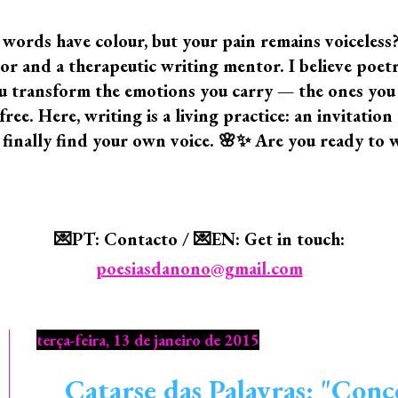
 words have colour, but your pain remains voiceless
 and a therapeutic writing mentor. I believe poetry i
 you transform the emotions you carry — the ones yo
ree. Here, writing is a living practice: an invitatio
 finally find your own voice. 🌸✨ Are you ready to 
💌PT: Contacto / 💌EN: Get in touch:
poesiasdanono@gmail.com
terça-feira, 13 de janeiro de 2015
Catarse das Palavras: "Conc