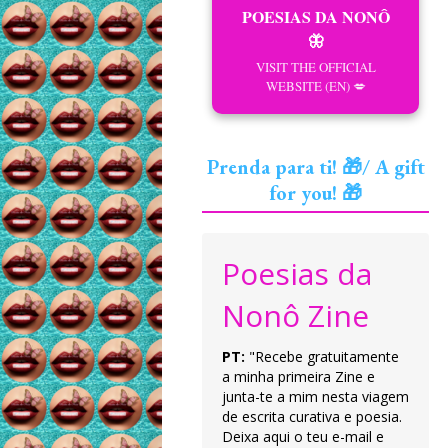
POESIAS DA NONÔ
🦋
VISIT THE OFFICIAL
WEBSITE (EN) 💋
Prenda para ti! 🎁/ A gift
for you! 🎁
Poesias da
Nonô Zine
PT:
"Recebe gratuitamente
a minha primeira Zine e
junta-te a mim nesta viagem
de escrita curativa e poesia.
Deixa aqui o teu e-mail e