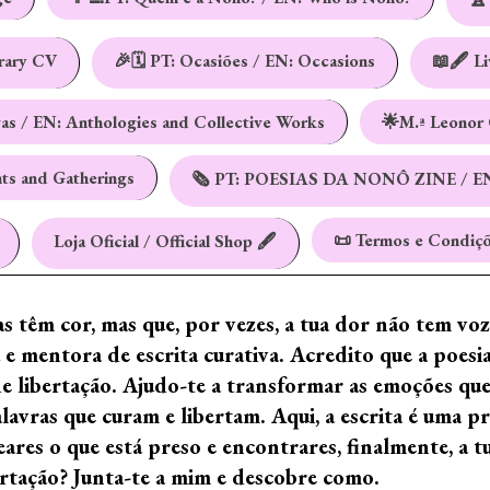
erary CV
🎉🗓️ PT: Ocasiões / EN: Occasions
📖🖋️ L
vas / EN: Anthologies and Collective Works
🌟M.ª Leonor 
nts and Gatherings
🗞️ PT: POESIAS DA NONÔ ZINE / E
📜 Termos e Condiçõ
Loja Oficial / Official Shop 🖋️
ras têm cor, mas que, por vezes, a tua dor não tem vo
e mentora de escrita curativa. Acredito que a poes
de libertação. Ajudo-te a transformar as emoções qu
ras que curam e libertam. Aqui, a escrita é uma prá
ares o que está preso e encontrares, finalmente, a 
ertação? Junta-te a mim e descobre como.