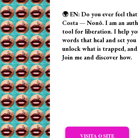
🌍 EN: Do you ever feel that
Costa — Nonô. I am an author
tool for liberation. I help
words that heal and set you f
unlock what is trapped, and
Join me and discover how.
VISITA O SITE