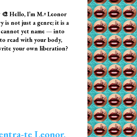
? 🎨 Hello, I’m M.ª Leonor
s not just a genre; it is a
u cannot yet name — into
n to read with your body,
write your own liberation?
entra-te Leonor,