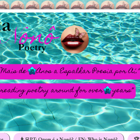
ge
👩‍💻PT: Quem é a Nonô? / EN: Who is Nonô?
🏆