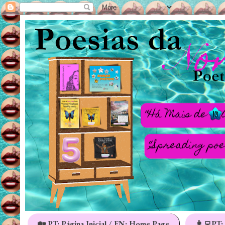
🏡 PT: Página Inicial / EN: Home Page
👩‍💻PT