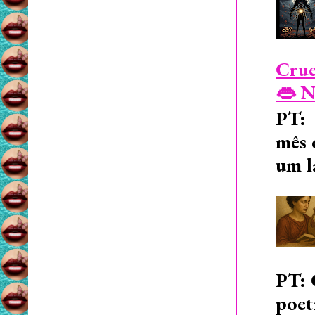
Crue
👄 N
PT: 
mês 
um l
PT: 
poet