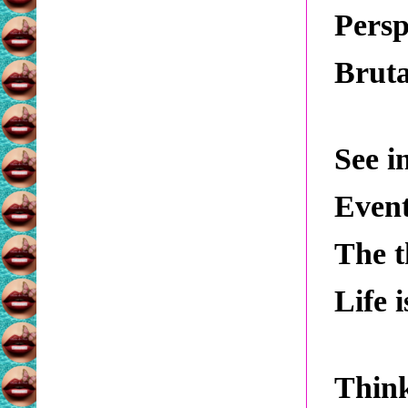
Persp
Bruta
See in
Event
The t
Life i
Think