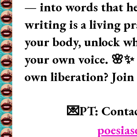
— into words that hea
writing is a living p
your body, unlock wha
your own voice. 🌸✨ 
own liberation? Join
💌PT: Contac
poesia