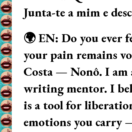
Junta-te a mim e des
🌍 EN: Do you ever fe
your pain remains voi
Costa — Nonô. I am 
writing mentor. I beli
is a tool for liberati
emotions you carry 