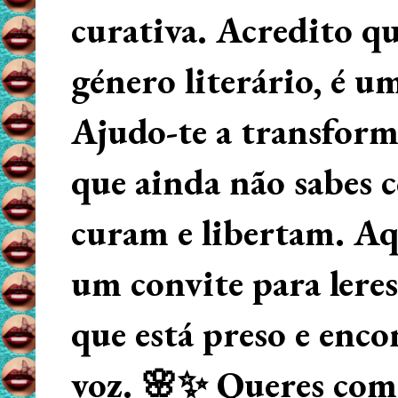
curativa. Acredito q
género literário, é u
Ajudo-te a transform
que ainda não sabes
curam e libertam. Aqu
um convite para lere
que está preso e enco
voz. 🌸✨ Queres começ