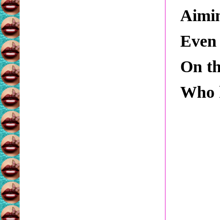
Aimi
Even 
On th
Who k