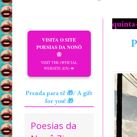
quinta-
VISITA O SITE
P
POESIAS DA NONÔ
🦋
VISIT THE OFFICIAL
WEBSITE (EN) 💋
Prenda para ti! 🎁/ A gift
for you! 🎁
Poesias da