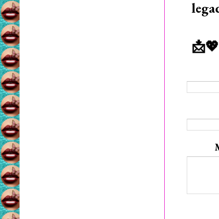
lega
📩💖