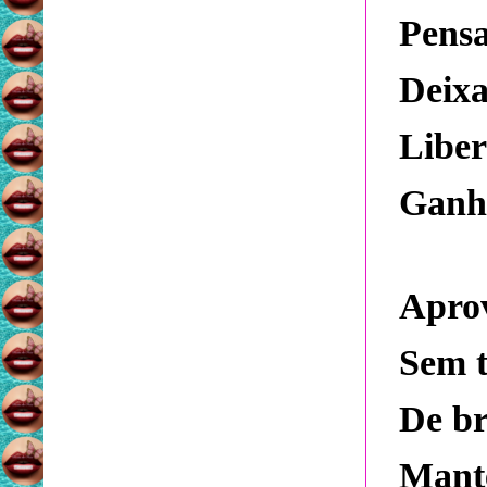
Pensa
Deixa
Liber
Ganha
Aprov
Sem 
De br
Mante