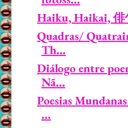
Haiku, Haikai, 
Quadras/ Quatrain
Th...
Diálogo entre poe
Nã...
Poesias Mundanas 
...