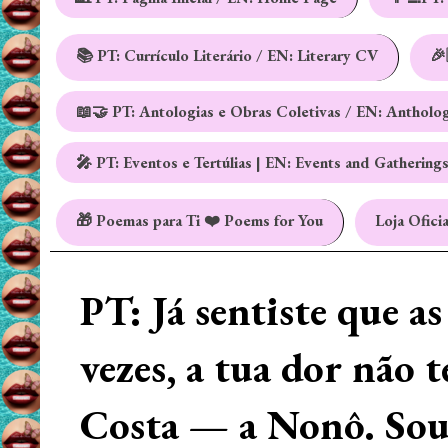
📚 PT: Currículo Literário / EN: Literary CV
🎉
📖🤝 PT: Antologias e Obras Coletivas / EN: Antholo
🎤 PT: Eventos e Tertúlias | EN: Events and Gathering
🎁 Poemas para Ti ❤️ Poems for You
Loja Oficia
PT: Já sentiste que a
vezes, a tua dor não 
Costa — a Nonô. Sou 