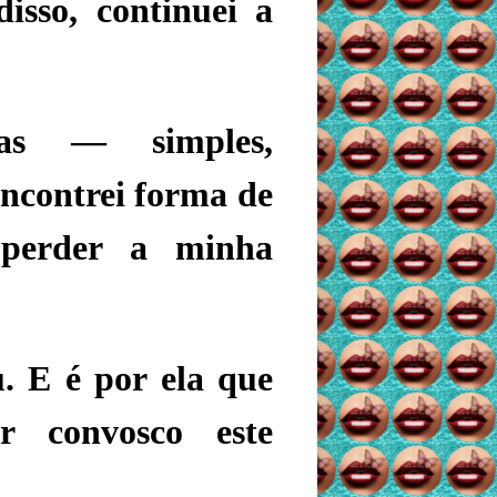
isso, continuei a
ras — simples,
ncontrei forma de
perder a minha
. E é por ela que
ar convosco este