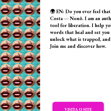
🌍 EN: Do you ever feel that
Costa — Nonô. I am an author
tool for liberation. I help
words that heal and set you f
unlock what is trapped, and
Join me and discover how.
VISITA O SITE