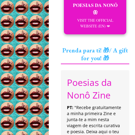
POESIAS DA NONÔ
🦋
VISIT THE OFFICIAL
WEBSITE (EN) 💋
Prenda para ti! 🎁/ A gift
for you! 🎁
Poesias da
Nonô Zine
PT:
"Recebe gratuitamente
a minha primeira Zine e
junta-te a mim nesta
viagem de escrita curativa
e poesia. Deixa aqui o teu