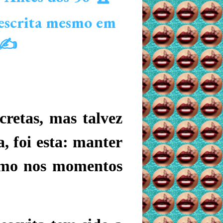
 escrita mesmo em
️✍️
retas, mas talvez
, foi esta:
manter
smo nos momentos