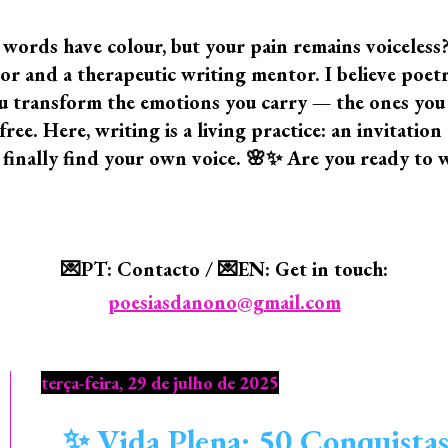
 words have colour, but your pain remains voiceless
 and a therapeutic writing mentor. I believe poetry i
 you transform the emotions you carry — the ones yo
ree. Here, writing is a living practice: an invitatio
 finally find your own voice. 🌸✨ Are you ready to 
💌PT: Contacto / 💌EN: Get in touch:
poesiasdanono@gmail.com
terça-feira, 29 de julho de 2025
✨ Vida Plena: 50 Conquistas