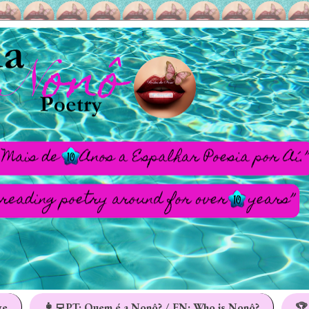
ge
👩‍💻PT: Quem é a Nonô? / EN: Who is Nonô?
🏆