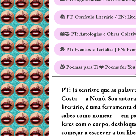
📚 PT: Currículo Literário / EN: Lit
📖🤝 PT: Antologias e Obras Coleti
🎤 PT: Eventos e Tertúlias | EN: Eve
🎁 Poemas para Ti ❤️ Poems for You
PT: Já sentiste que as palav
Costa — a Nonô. Sou autora 
literário, é uma ferramenta 
sabes como nomear — em palav
leres com o corpo, desbloque
começar a escrever a tua lib