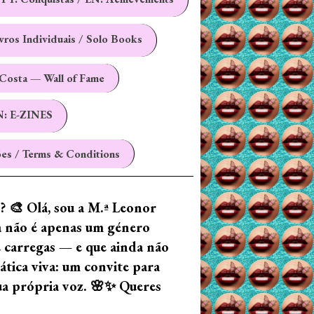
ivros Individuais / Solo Books
Costa — Wall of Fame
N: E-ZINES
es / Terms & Conditions
z? 🎨 Olá, sou a M.ª Leonor
ia não é apenas um género
e carregas — e que ainda não
tica viva: um convite para
tua própria voz. 🌸✨ Queres