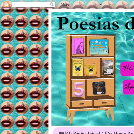
🏡 PT: Página Inicial / EN: Home Pa