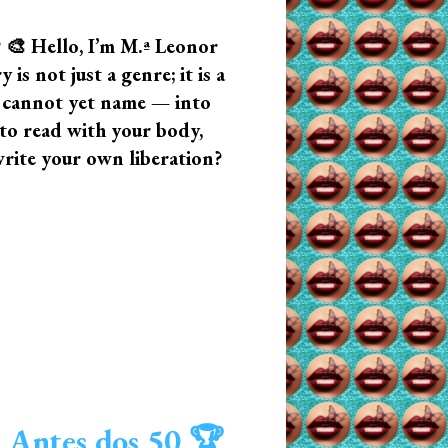
? 🎨 Hello, I’m M.ª Leonor
s not just a genre; it is a
u cannot yet name — into
n to read with your body,
write your own liberation?
 Antes dos 50 🏆