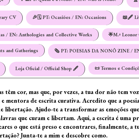
erary CV
🎉🗓️ PT: Ocasiões / EN: Occasions
📖🖋️ L
vas / EN: Anthologies and Collective Works
🌟M.ª Leonor 
nts and Gatherings
🗞️ PT: POESIAS DA NONÔ ZINE / E
📜 Termos e Condiçõ
Loja Oficial / Official Shop 🖋️
ras têm cor, mas que, por vezes, a tua dor não tem vo
e mentora de escrita curativa. Acredito que a poes
de libertação. Ajudo-te a transformar as emoções qu
ras que curam e libertam. Aqui, a escrita é uma prá
ares o que está preso e encontrares, finalmente, a 
ertação? Junta-te a mim e descobre como.