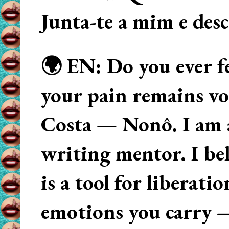
Junta-te a mim e des
🌍 EN: Do you ever fe
your pain remains voi
Costa — Nonô. I am 
writing mentor. I beli
is a tool for liberati
emotions you carry 