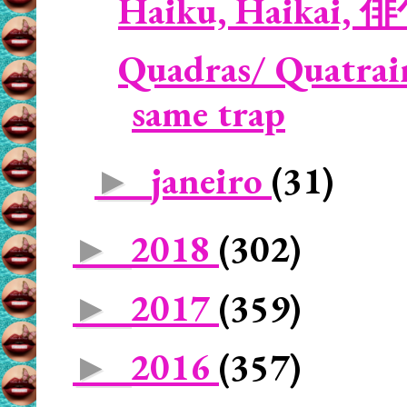
Haiku, Haikai, 
Quadras/ Quatrai
same trap
janeiro
(31)
►
2018
(302)
►
2017
(359)
►
2016
(357)
►