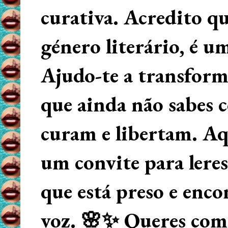
curativa. Acredito q
género literário, é u
Ajudo-te a transform
que ainda não sabes
curam e libertam. Aqu
um convite para lere
que está preso e enco
voz. 🌸✨ Queres começ