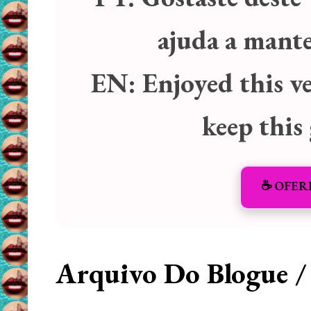
ajuda a manter
EN:
Enjoyed this v
keep this
☕️ OFER
Arquivo Do Blogue /