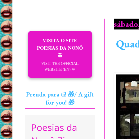
sábado,
VISITA O SITE
Quad
POESIAS DA NONÔ
🦋
VISIT THE OFFICIAL
WEBSITE (EN) 💋
Prenda para ti! 🎁/ A gift
for you! 🎁
Poesias da