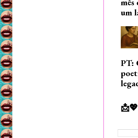
mês 
um l
PT: 
poet
lega
📩💖