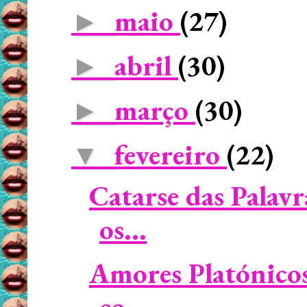
maio
(27)
►
abril
(30)
►
março
(30)
►
fevereiro
(22)
▼
Catarse das Palavr
os...
Amores Platónicos
co...