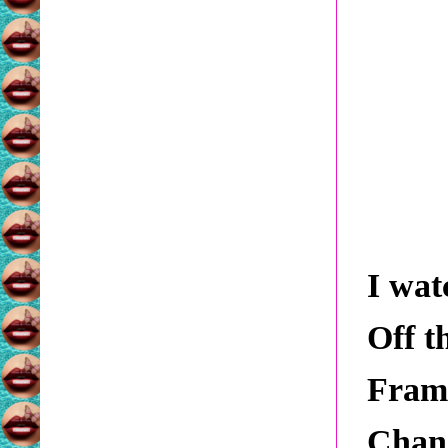
I wat
Off t
Frame
Chang