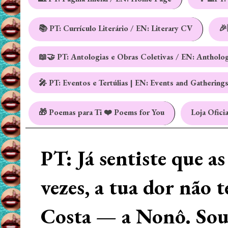
📚 PT: Currículo Literário / EN: Literary CV
🎉
📖🤝 PT: Antologias e Obras Coletivas / EN: Antholo
🎤 PT: Eventos e Tertúlias | EN: Events and Gathering
🎁 Poemas para Ti ❤️ Poems for You
Loja Oficia
PT: Já sentiste que a
vezes, a tua dor não 
Costa — a Nonô. Sou 