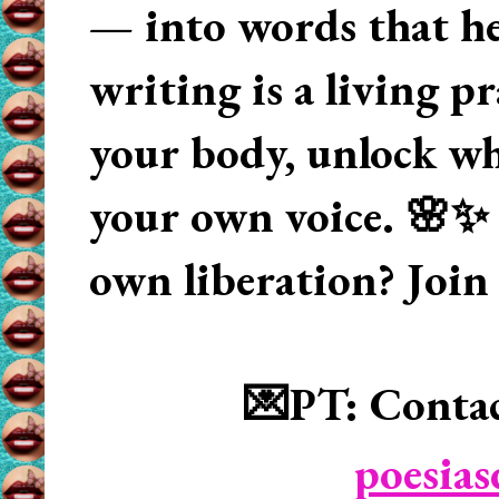
— into words that hea
writing is a living p
your body, unlock wha
your own voice. 🌸✨ 
own liberation? Join
💌PT: Contac
poesia