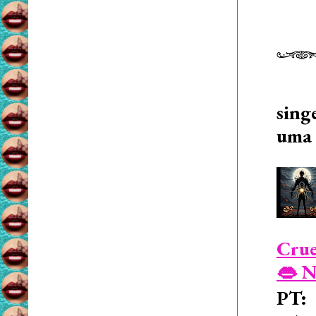
sing
uma 
Crue
👄 N
PT: 