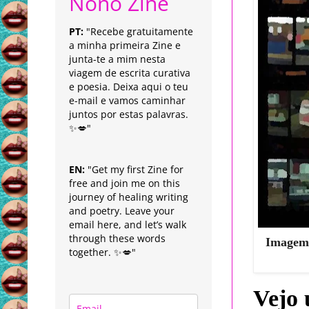
Nonô Zine
PT:
"Recebe gratuitamente
a minha primeira Zine e
junta-te a mim nesta
viagem de escrita curativa
e poesia. Deixa aqui o teu
e-mail e vamos caminhar
juntos por estas palavras.
✨💋"
EN:
"Get my first Zine for
free and join me on this
journey of healing writing
and poetry. Leave your
email here, and let’s walk
through these words
Imagem 
together. ✨💋"
Vejo 