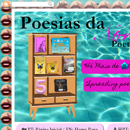
🏡 PT: Página Inicial / EN: Home Page
👩‍💻PT