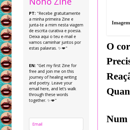
Nonô Zine
PT:
"Recebe gratuitamente
a minha primeira Zine e
Imagem 
junta-te a mim nesta viagem
de escrita curativa e poesia.
Deixa aqui o teu e-mail e
vamos caminhar juntos por
O cor
estas palavras. ✨💋"
Preci
EN:
"Get my first Zine for
free and join me on this
Reaçã
journey of healing writing
and poetry. Leave your
email here, and let’s walk
Quand
through these words
together. ✨💋"
Num 