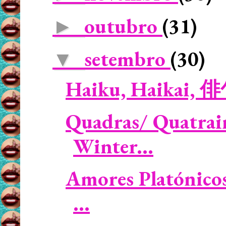
outubro
(31)
►
setembro
(30)
▼
Haiku, Haikai, 
Quadras/ Quatrain
Winter...
Amores Platónicos 
...