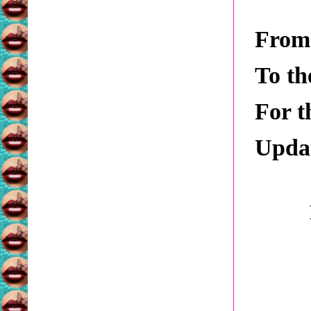
From 
To the
For t
Updat