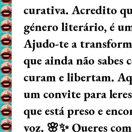
curativa. Acredito q
género literário, é u
Ajudo-te a transform
que ainda não sabes
curam e libertam. Aqu
um convite para lere
que está preso e enco
voz. 🌸✨ Queres começ