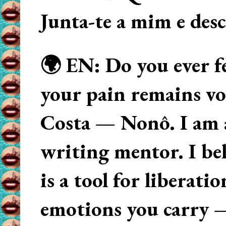
Junta-te a mim e des
🌍 EN: Do you ever fe
your pain remains voi
Costa — Nonô. I am 
writing mentor. I beli
is a tool for liberati
emotions you carry 