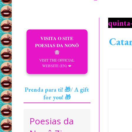
quinta
VISITA O SITE
Catar
POESIAS DA NONÔ
🦋
VISIT THE OFFICIAL
WEBSITE (EN) 💋
Prenda para ti! 🎁/ A gift
for you! 🎁
Poesias da