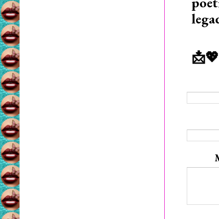
poet
lega
📩💖