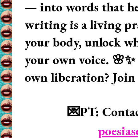
— into words that hea
writing is a living p
your body, unlock wha
your own voice. 🌸✨ 
own liberation? Join
💌PT: Contac
poesia