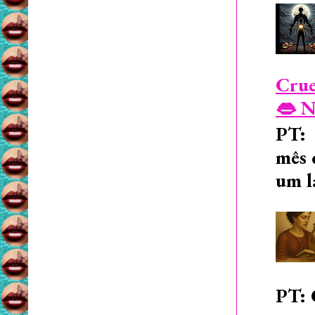
Crue
👄 N
PT: 
mês 
um l
PT: 