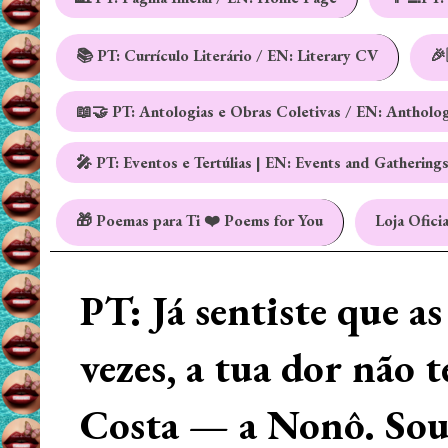
📚 PT: Currículo Literário / EN: Literary CV
🎉
📖🤝 PT: Antologias e Obras Coletivas / EN: Antholo
🎤 PT: Eventos e Tertúlias | EN: Events and Gathering
🎁 Poemas para Ti ❤️ Poems for You
Loja Oficia
PT: Já sentiste que a
vezes, a tua dor não 
Costa — a Nonô. Sou 