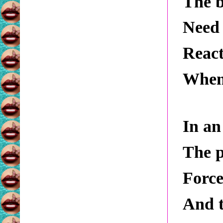
The b
Need 
React
When 
In an
The p
Force
And t