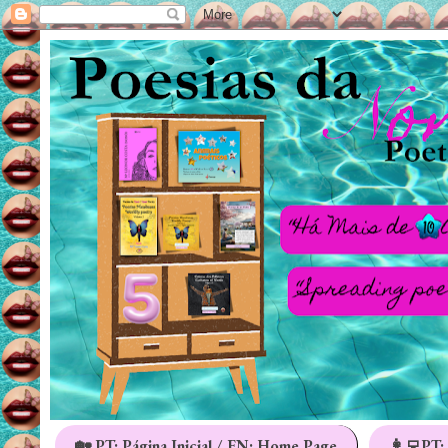
🏡 PT: Página Inicial / EN: Home Page
👩‍💻PT