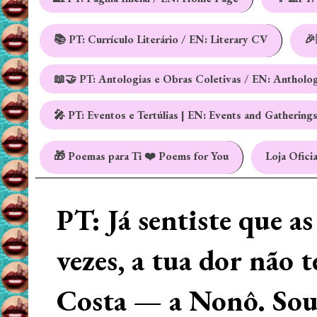
📚 PT: Currículo Literário / EN: Literary CV
🎉
📖🤝 PT: Antologias e Obras Coletivas / EN: Antholo
🎤 PT: Eventos e Tertúlias | EN: Events and Gathering
🎁 Poemas para Ti ❤️ Poems for You
Loja Oficia
PT: Já sentiste que a
vezes, a tua dor não 
Costa — a Nonô. Sou 