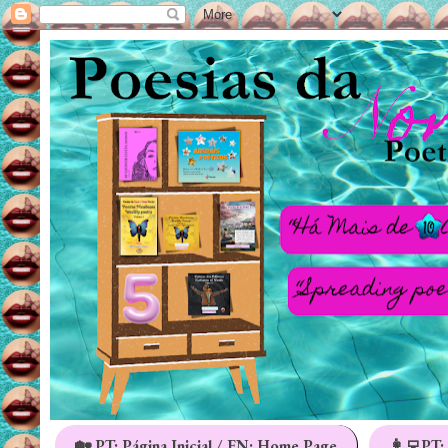
🏡 PT: Página Inicial / EN: Home Page
👩‍💻PT