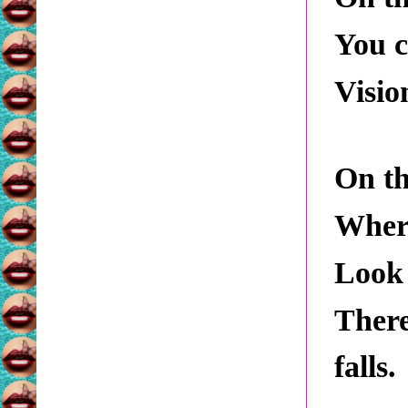
You c
Visio
On th
Where
Look 
Ther
falls.