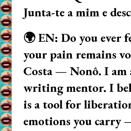
Junta-te a mim e des
🌍 EN: Do you ever fe
your pain remains voi
Costa — Nonô. I am 
writing mentor. I beli
is a tool for liberati
emotions you carry 