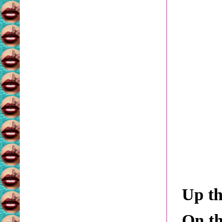
Up th
On th