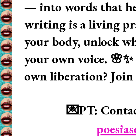
— into words that hea
writing is a living p
your body, unlock wha
your own voice. 🌸✨ 
own liberation? Join
💌PT: Contac
poesia