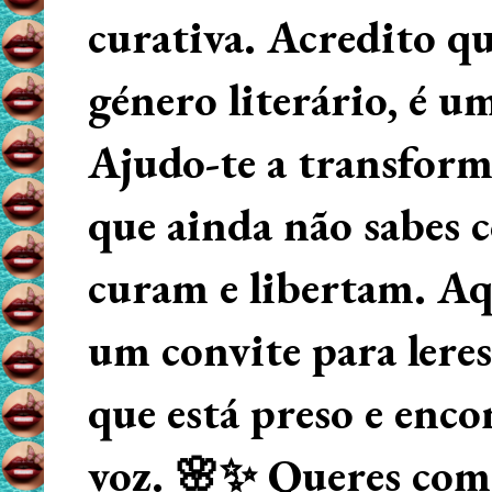
curativa. Acredito q
género literário, é u
Ajudo-te a transform
que ainda não sabes
curam e libertam. Aqu
um convite para lere
que está preso e enco
voz. 🌸✨ Queres começ