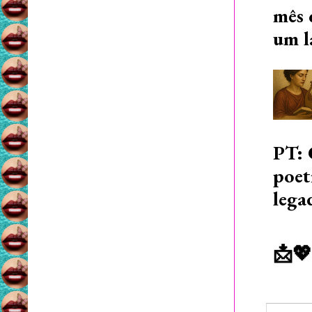
mês 
um l
PT: 
poet
lega
📩💖