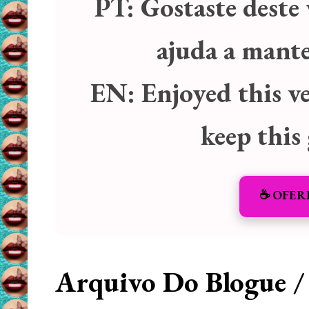
PT:
Gostaste deste 
ajuda a manter
EN:
Enjoyed this v
keep this
☕️ OFER
Arquivo Do Blogue /