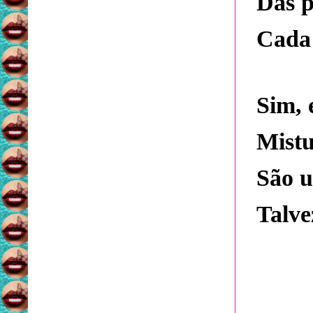
Das p
Cada 
Sim, 
Mist
São 
Talve