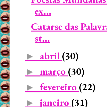
ex...
Catarse das Palavr
st...
abril
(30)
►
março
(30)
►
fevereiro
(22)
►
janeiro
(31)
►