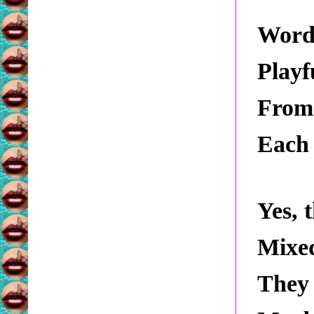
Word
Playf
From 
Each 
Yes, 
Mixe
They 