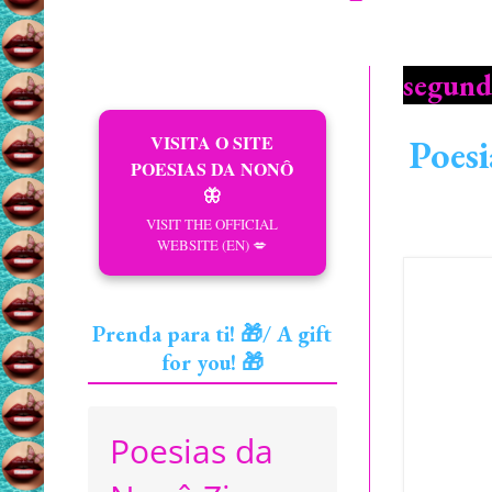
segund
VISITA O SITE
Poesi
POESIAS DA NONÔ
🦋
VISIT THE OFFICIAL
WEBSITE (EN) 💋
Prenda para ti! 🎁/ A gift
for you! 🎁
Poesias da