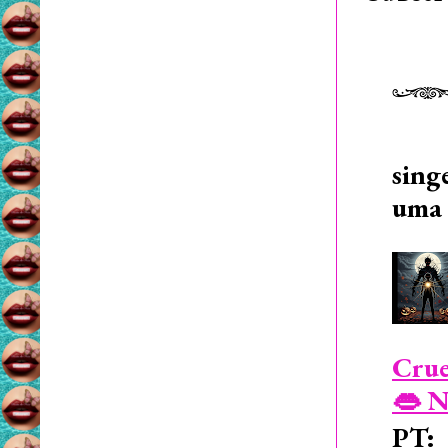
sing
uma 
Crue
👄 N
PT: 