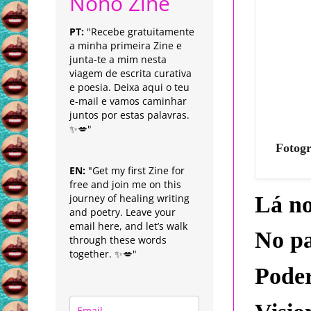
Nonô Zine
PT:
"Recebe gratuitamente
a minha primeira Zine e
junta-te a mim nesta
viagem de escrita curativa
e poesia. Deixa aqui o teu
e-mail e vamos caminhar
juntos por estas palavras.
✨💋"
Fotogr
EN:
"Get my first Zine for
free and join me on this
journey of healing writing
Lá no
and poetry. Leave your
email here, and let’s walk
No pa
through these words
together. ✨💋"
Poder