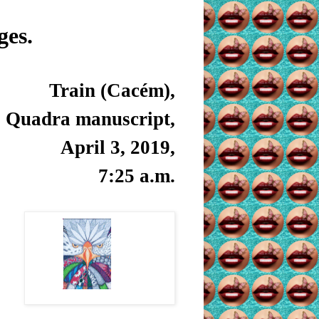
ges.
Train (Cacém),
Quadra manuscript,
April 3, 2019,
7:25 a
.m.