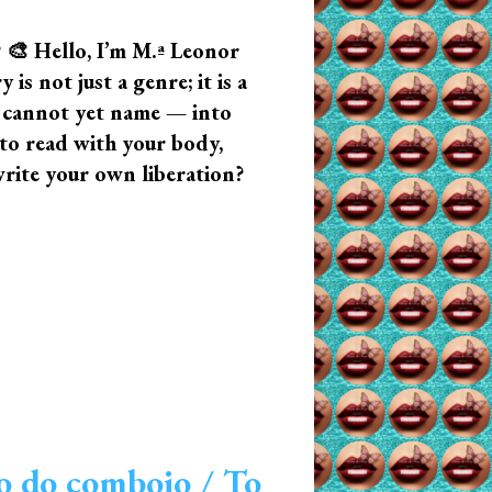
? 🎨 Hello, I’m M.ª Leonor
s not just a genre; it is a
u cannot yet name — into
n to read with your body,
write your own liberation?
o do comboio / To