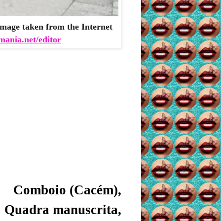
mage taken from the Internet
mania.net/editor
Comboio (Cacém),
Quadra manuscrita,