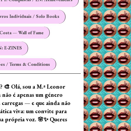
ivros Individuais / Solo Books
Costa — Wall of Fame
N: E-ZINES
es / Terms & Conditions
z? 🎨 Olá, sou a M.ª Leonor
ia não é apenas um género
e carregas — e que ainda não
tica viva: um convite para
tua própria voz. 🌸✨ Queres