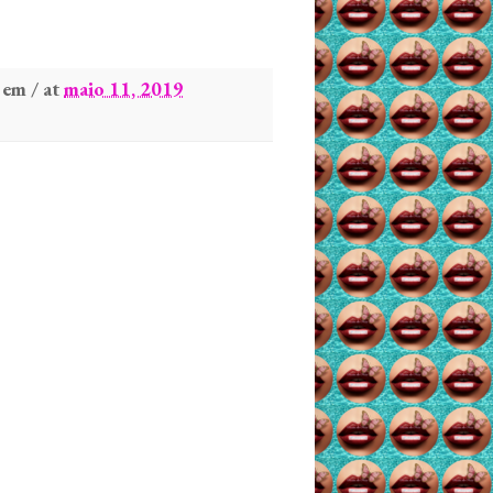
em / at
maio 11, 2019