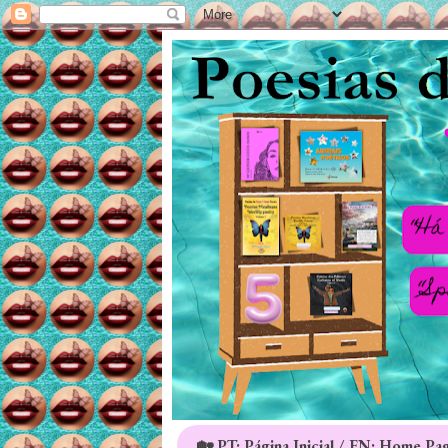
🏡 PT: Página Inicial / EN: Home Pa