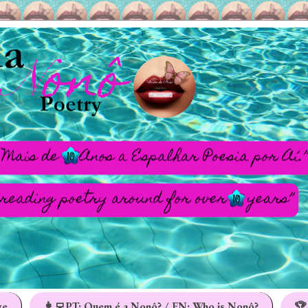
ge
👩‍💻PT: Quem é a Nonô? / EN: Who is Nonô?
🏆