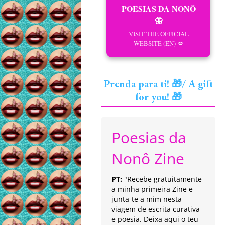
POESIAS DA NONÔ
🦋
VISIT THE OFFICIAL
WEBSITE (EN) 💋
Prenda para ti! 🎁/ A gift
for you! 🎁
Poesias da
Nonô Zine
PT:
"Recebe gratuitamente
a minha primeira Zine e
junta-te a mim nesta
viagem de escrita curativa
e poesia. Deixa aqui o teu