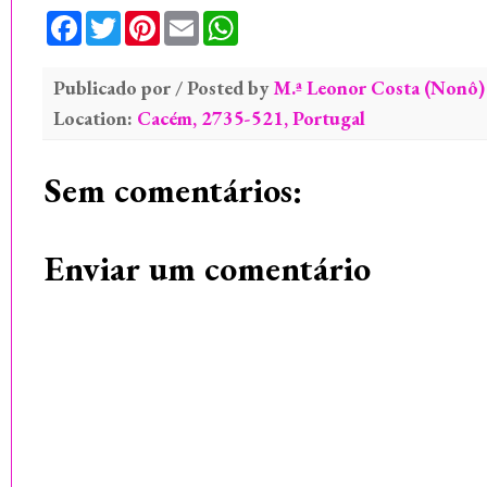
F
T
P
E
W
a
w
i
m
h
c
i
n
a
a
e
t
t
i
t
Publicado por / Posted by
b
t
e
l
s
M.ª Leonor Costa (Nonô)
o
e
r
A
Location:
Cacém, 2735-521, Portugal
o
r
e
p
k
s
p
t
Sem comentários:
Enviar um comentário