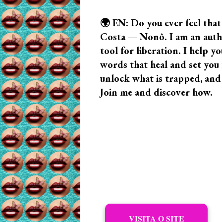
🌍 EN: Do you ever feel that
Costa — Nonô. I am an author
tool for liberation. I help
words that heal and set you f
unlock what is trapped, and
Join me and discover how.
VISITA O SITE