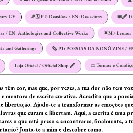
erary CV
🎉🗓️ PT: Ocasiões / EN: Occasions
📖🖋️ L
vas / EN: Anthologies and Collective Works
🌟M.ª Leonor 
nts and Gatherings
🗞️ PT: POESIAS DA NONÔ ZINE / E
📜 Termos e Condiçõ
Loja Oficial / Official Shop 🖋️
ras têm cor, mas que, por vezes, a tua dor não tem vo
e mentora de escrita curativa. Acredito que a poes
de libertação. Ajudo-te a transformar as emoções qu
ras que curam e libertam. Aqui, a escrita é uma prá
ares o que está preso e encontrares, finalmente, a 
ertação? Junta-te a mim e descobre como.