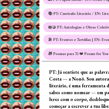
📚 PT: Currículo Literário / EN: Lit
📖🤝 PT: Antologias e Obras Coleti
🎤 PT: Eventos e Tertúlias | EN: Eve
🎁 Poemas para Ti ❤️ Poems for You
PT: Já sentiste que as palav
Costa — a Nonô. Sou autora 
literário, é uma ferramenta 
sabes como nomear — em palav
leres com o corpo, desbloque
começar a escrever a tua lib