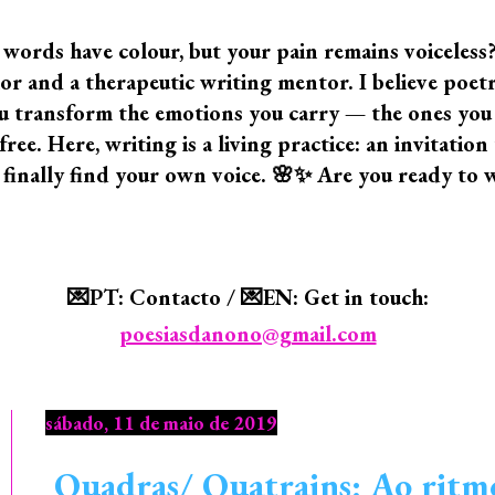
 words have colour, but your pain remains voiceless
 and a therapeutic writing mentor. I believe poetry i
 you transform the emotions you carry — the ones yo
ree. Here, writing is a living practice: an invitatio
 finally find your own voice. 🌸✨ Are you ready to 
💌PT: Contacto / 💌EN: Get in touch:
poesiasdanono@gmail.com
sábado, 11 de maio de 2019
Quadras/ Quatrains: Ao ritm