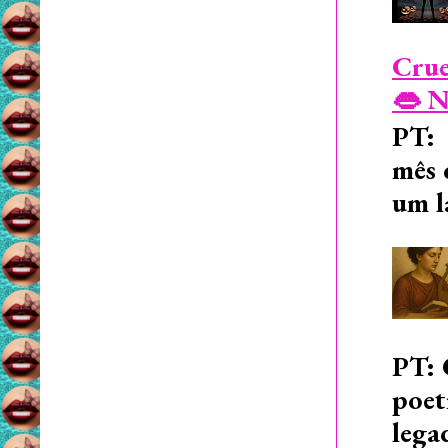
Crue
👄 N
PT: 
mês 
um l
PT: 
poet
lega