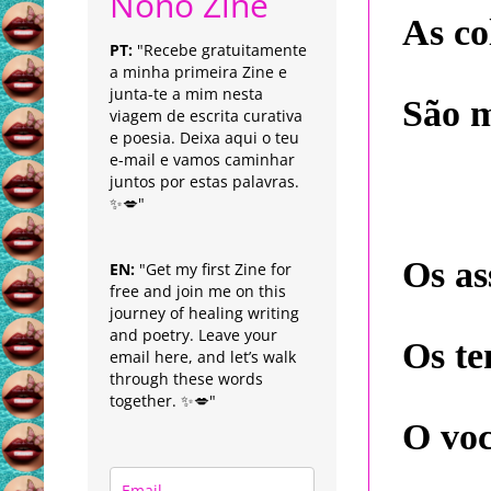
Nonô Zine
As co
PT:
"Recebe gratuitamente
a minha primeira Zine e
junta-te a mim nesta
São m
viagem de escrita curativa
e poesia. Deixa aqui o teu
e-mail e vamos caminhar
juntos por estas palavras.
✨💋"
Os as
EN:
"Get my first Zine for
free and join me on this
journey of healing writing
and poetry. Leave your
Os te
email here, and let’s walk
through these words
together. ✨💋"
O voc