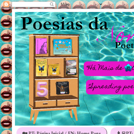
🏡 PT: Página Inicial / EN: Home Page
👩‍💻PT