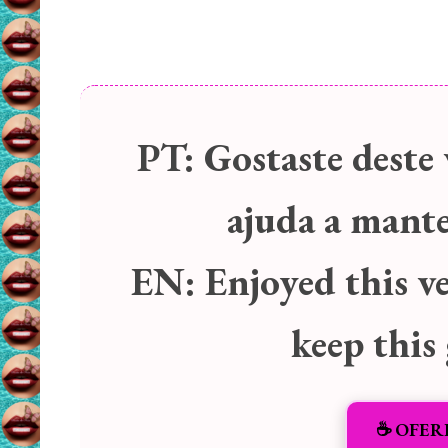
PT:
Gostaste deste 
ajuda a manter
EN:
Enjoyed this v
keep this
☕️ OFER