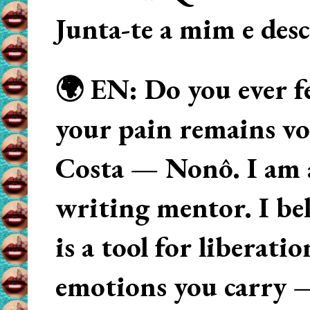
Junta-te a mim e des
🌍 EN: Do you ever fe
your pain remains voi
Costa — Nonô. I am 
writing mentor. I beli
is a tool for liberati
emotions you carry 