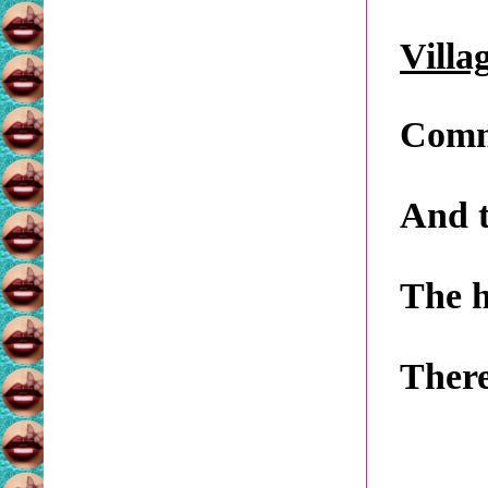
Villa
Comme
And t
The h
There