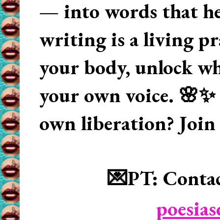
— into words that hea
writing is a living p
your body, unlock wha
your own voice. 🌸✨ 
own liberation? Join
💌PT: Contac
poesia