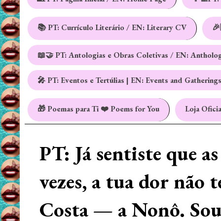
📚 PT: Currículo Literário / EN: Literary CV
🎉
📖🤝 PT: Antologias e Obras Coletivas / EN: Antholo
🎤 PT: Eventos e Tertúlias | EN: Events and Gathering
🎁 Poemas para Ti ❤️ Poems for You
Loja Oficia
PT: Já sentiste que a
vezes, a tua dor não 
Costa — a Nonô. Sou 