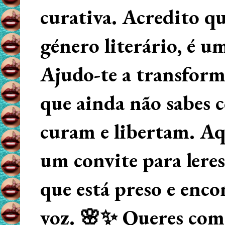
curativa. Acredito q
género literário, é u
Ajudo-te a transform
que ainda não sabes
curam e libertam. Aqu
um convite para lere
que está preso e enco
voz. 🌸✨ Queres começ