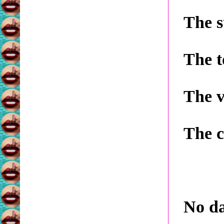
The s
The t
The v
The c
No da