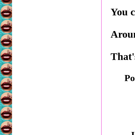
You c
Aroun
That'
Po