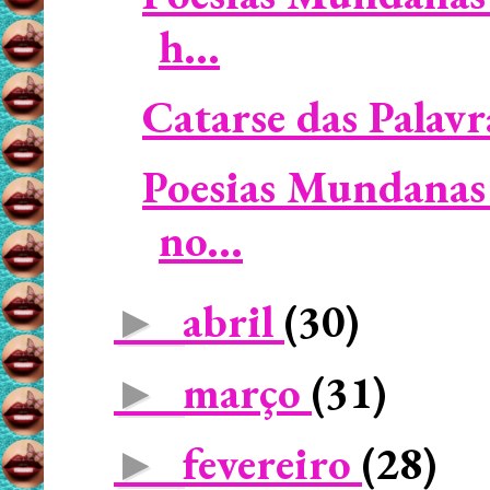
h...
Catarse das Palavra
Poesias Mundanas 
no...
abril
(30)
►
março
(31)
►
fevereiro
(28)
►