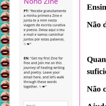
Nonô Zine
Ensin
PT:
"Recebe gratuitamente
a minha primeira Zine e
junta-te a mim nesta
Não d
viagem de escrita curativa
e poesia. Deixa aqui o teu
e-mail e vamos caminhar
juntos por estas palavras.
✨💋"
Quan
EN:
"Get my first Zine for
free and join me on this
journey of healing writing
sufic
and poetry. Leave your
email here, and let’s walk
through these words
together. ✨💋"
Não c