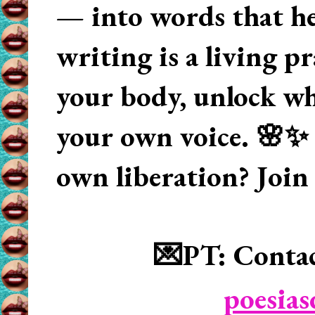
— into words that hea
writing is a living p
your body, unlock wha
your own voice. 🌸✨ 
own liberation? Join
💌PT: Contac
poesia