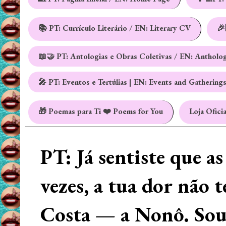
📚 PT: Currículo Literário / EN: Literary CV
🎉
📖🤝 PT: Antologias e Obras Coletivas / EN: Antholo
🎤 PT: Eventos e Tertúlias | EN: Events and Gathering
🎁 Poemas para Ti ❤️ Poems for You
Loja Oficia
PT: Já sentiste que a
vezes, a tua dor não 
Costa — a Nonô. Sou 