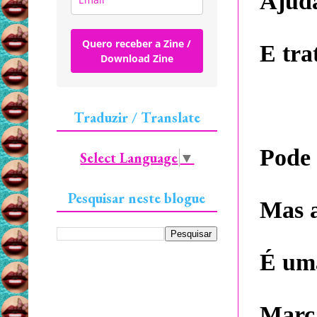
Ajud
Quero receber a Zine /
E tra
Download Zine
Traduzir / Translate
Pode 
Select Language
▼
Pesquisar neste blogue
Mas a
É uma
Marca