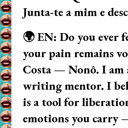
Junta-te a mim e des
🌍 EN: Do you ever fe
your pain remains voi
Costa — Nonô. I am 
writing mentor. I beli
is a tool for liberati
emotions you carry 