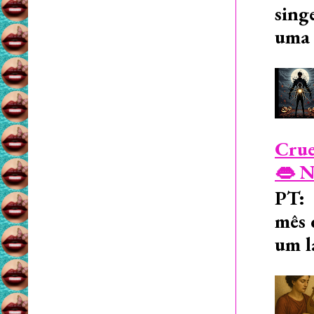
sing
uma 
Crue
👄 N
PT: 
mês 
um l