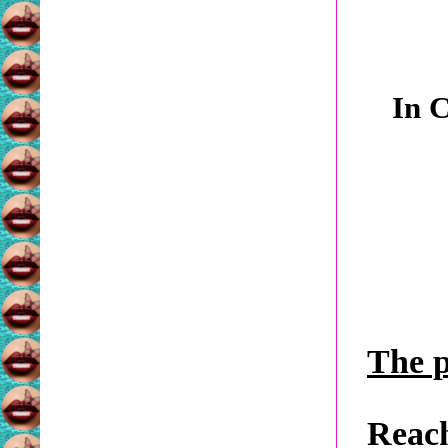
In C
The p
Reach