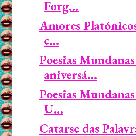
Forg...
Amores Platónicos 
c...
Poesias Mundanas 
aniversá...
Poesias Mundanas 
U...
Catarse das Palavra