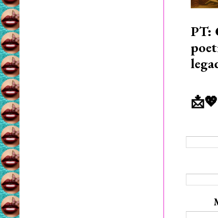
PT: 
poet
lega
📩💖