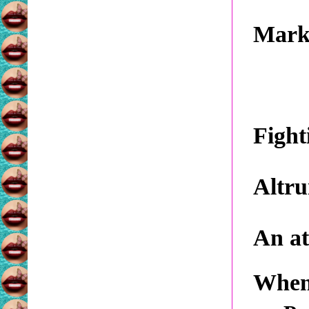
Marki
Fight
Altru
An at
When 