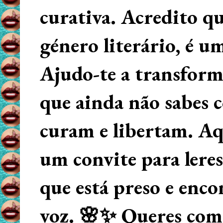
curativa. Acredito q
género literário, é u
Ajudo-te a transform
que ainda não sabes
curam e libertam. Aqu
um convite para lere
que está preso e enco
voz. 🌸✨ Queres começ