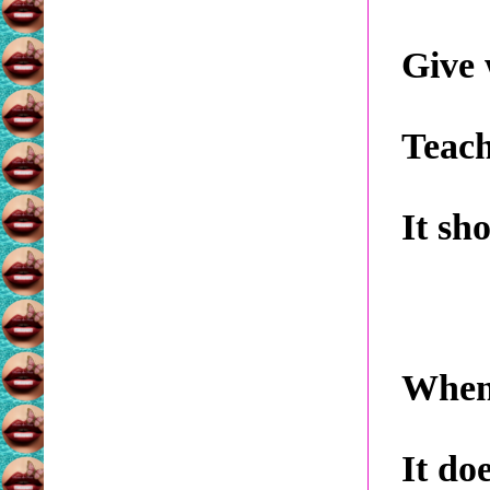
Give 
Teach
It sh
When 
It doe