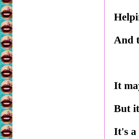
Helpi
And t
It ma
But i
It's 