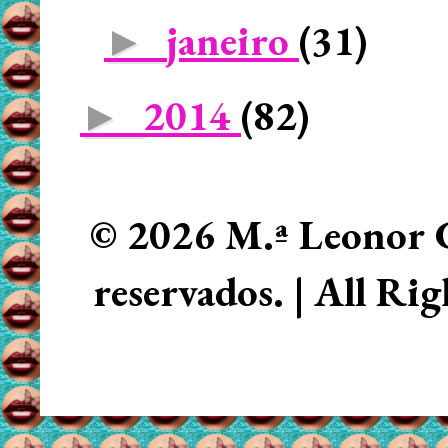
janeiro
(31)
►
2014
(82)
►
© 2026 M.ª Leonor C
reservados. | All Ri