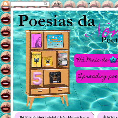
🏡 PT: Página Inicial / EN: Home Page
👩‍💻PT