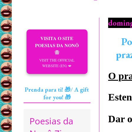
doming
VISITA O SITE
Po
POESIAS DA NONÔ
pra
🦋
VISIT THE OFFICIAL
WEBSITE (EN) 💋
O pra
Prenda para ti! 🎁/ A gift
Esten
for you! 🎁
Dar o
Poesias da