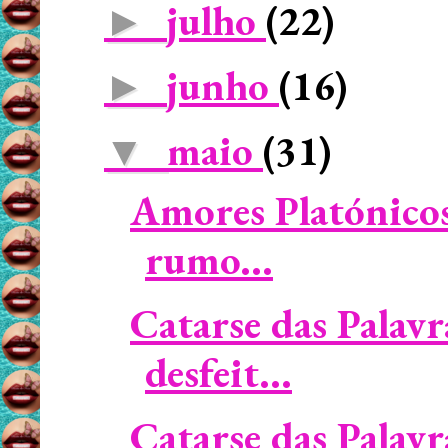
julho
(22)
►
junho
(16)
►
maio
(31)
▼
Amores Platónicos 
rumo...
Catarse das Palav
desfeit...
Catarse das Palavra