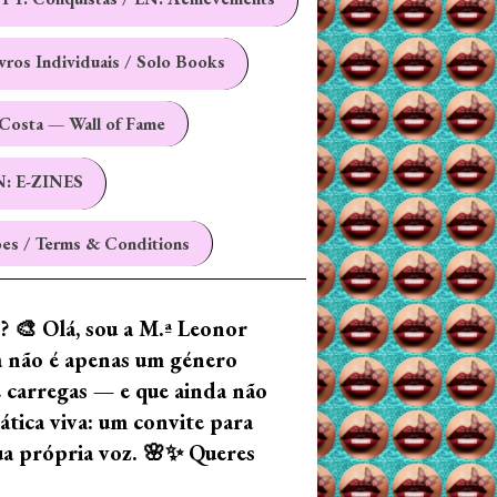
ivros Individuais / Solo Books
Costa — Wall of Fame
N: E-ZINES
es / Terms & Conditions
z? 🎨 Olá, sou a M.ª Leonor
ia não é apenas um género
e carregas — e que ainda não
tica viva: um convite para
tua própria voz. 🌸✨ Queres