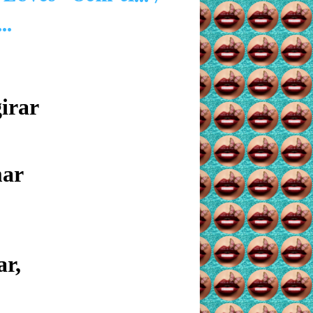
..
irar
mar
ar,