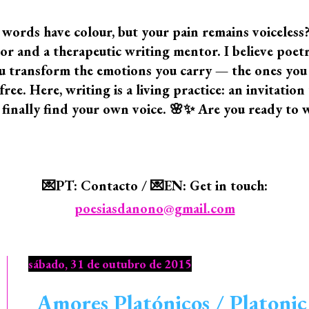
 words have colour, but your pain remains voiceless
 and a therapeutic writing mentor. I believe poetry i
 you transform the emotions you carry — the ones yo
ree. Here, writing is a living practice: an invitatio
 finally find your own voice. 🌸✨ Are you ready to 
💌PT: Contacto / 💌EN: Get in touch:
poesiasdanono@gmail.com
sábado, 31 de outubro de 2015
Amores Platónicos / Platonic L