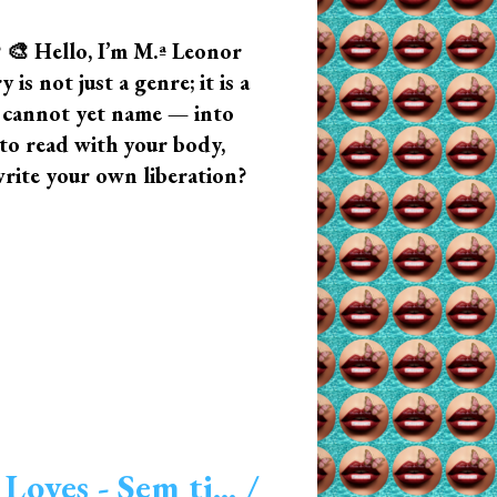
? 🎨 Hello, I’m M.ª Leonor
s not just a genre; it is a
u cannot yet name — into
n to read with your body,
write your own liberation?
oves - Sem ti... /