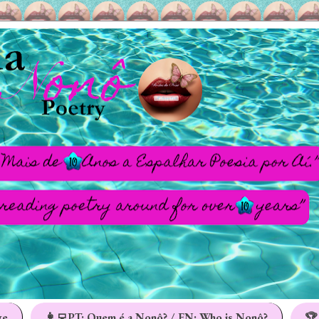
ge
👩‍💻PT: Quem é a Nonô? / EN: Who is Nonô?
🏆