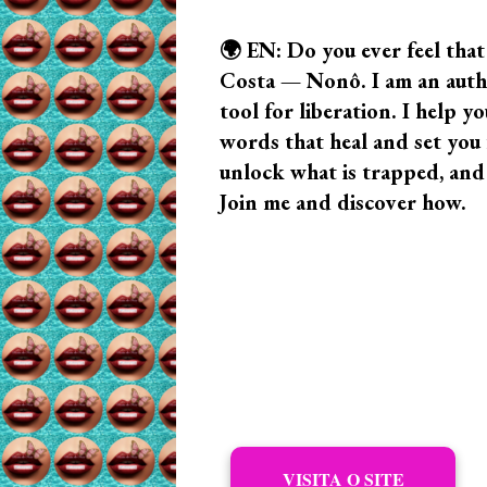
🌍 EN: Do you ever feel that
Costa — Nonô. I am an author
tool for liberation. I help
words that heal and set you f
unlock what is trapped, and
Join me and discover how.
VISITA O SITE