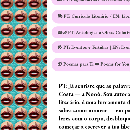
📚 PT: Currículo Literário / EN: Lit
📖🤝 PT: Antologias e Obras Coleti
🎤 PT: Eventos e Tertúlias | EN: Eve
🎁 Poemas para Ti ❤️ Poems for You
PT: Já sentiste que as palav
Costa — a Nonô. Sou autora 
literário, é uma ferramenta 
sabes como nomear — em palav
leres com o corpo, desbloque
começar a escrever a tua lib