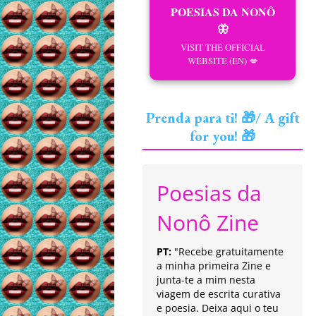
POESIAS DA NONÔ
🦋
VISIT THE OFFICIAL
WEBSITE (EN) 💋
Prenda para ti! 🎁/ A gift
for you! 🎁
Poesias da
Nonô Zine
PT:
"Recebe gratuitamente
a minha primeira Zine e
junta-te a mim nesta
viagem de escrita curativa
e poesia. Deixa aqui o teu