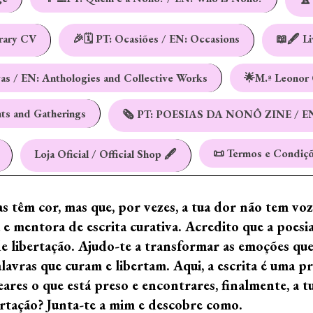
erary CV
🎉🗓️ PT: Ocasiões / EN: Occasions
📖🖋️ L
vas / EN: Anthologies and Collective Works
🌟M.ª Leonor 
nts and Gatherings
🗞️ PT: POESIAS DA NONÔ ZINE / E
📜 Termos e Condiçõ
Loja Oficial / Official Shop 🖋️
ras têm cor, mas que, por vezes, a tua dor não tem vo
e mentora de escrita curativa. Acredito que a poes
de libertação. Ajudo-te a transformar as emoções qu
ras que curam e libertam. Aqui, a escrita é uma prá
ares o que está preso e encontrares, finalmente, a 
ertação? Junta-te a mim e descobre como.