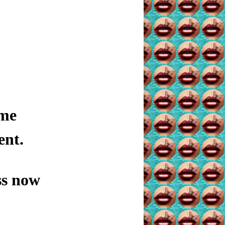
 me
ent.
ss now