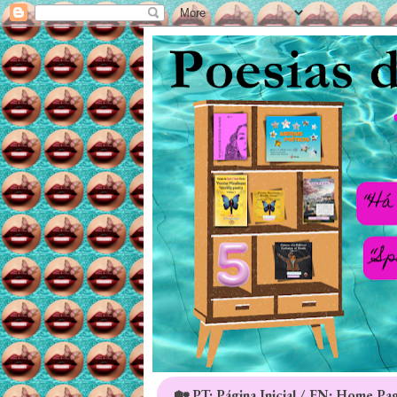
🏡 PT: Página Inicial / EN: Home Pa